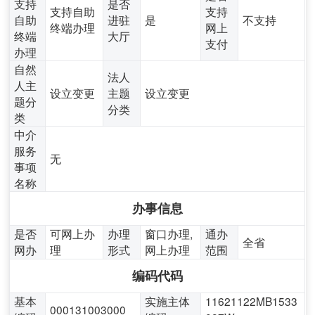
支持
是否
支持自助
支持
自助
进驻
是
不支持
终端办理
网上
终端
大厅
支付
办理
自然
法人
人主
设立变更
主题
设立变更
题分
分类
类
中介
服务
无
事项
名称
办事信息
是否
可网上办
办理
窗口办理,
通办
全省
网办
理
形式
网上办理
范围
编码代码
基本
实施主体
11621122MB1533
000131003000