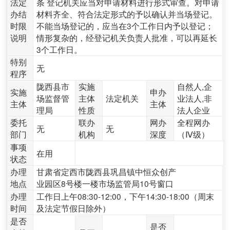
法定
条 登记机关应当对申请材料进行形式审查。对申请
办结
材料齐全、符合法定形式的予以确认并当场登记。
时限
不能当场登记的，应当在3个工作日内予以登记；
说明
情形复杂的，经登记机关负责人批准，可以再延长
3个工作日。
特别
无
程序
陇西县市
实施
自然人,企
实施
申办
场监督管
主体
法定机关
业法人,非
主体
主体
理局
性质
法人企业
委托
联办
网办
全程网办
无
无
部门
机构
深度
（Ⅳ级）
事项
在用
状态
办理
甘肃省定西市陇西县巩昌镇中恒众创产
地点
业园区8号楼一楼市场监管局10号窗口
办理
工作日上午08:30-12:00，下午14:30-18:00（周末
时间
及法定节假日除外）
是否
是否