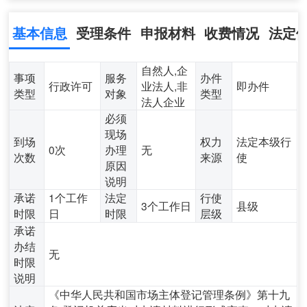
基本信息
受理条件
申报材料
收费情况
法定
自然人,企
事项
服务
办件
行政许可
业法人,非
即办件
类型
对象
类型
法人企业
必须
现场
到场
权力
法定本级行
0次
办理
无
次数
来源
使
原因
说明
承诺
1个工作
法定
行使
3个工作日
县级
时限
日
时限
层级
承诺
办结
无
时限
说明
《中华人民共和国市场主体登记管理条例》第十九