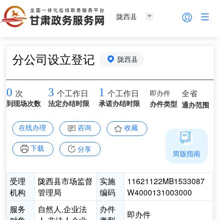
陇西县
分公司设立登记
陇西县
0
3
1
即办件
全省
次
个工作日
个工作日
到现场次数
法定办结时限
承诺办结时限
办件类型
通办范围
在线办理
咨询
收藏
下载
分享
简版指南
受理
陇西县市场监督
实施
11621122MB1533087
机构
管理局
编码
W4000131003000
服务
自然人,企业法
办件
即办件