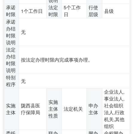
承诺
法定
5个工作
行使
1个工作日
县级
时限
时限
日
层级
承诺
办结
无
时限
说明
法定
办结
按法定办理时限内完成事项办理。
时限
说明
特别
无
程序
企业法人,
事业法人,
实施
实施
陇西县医
申办
社会组织
主体
法定机关
主体
疗保障局
主体
法人,行政
性质
机关,其他
组织
委托
联办
网办
全程网办