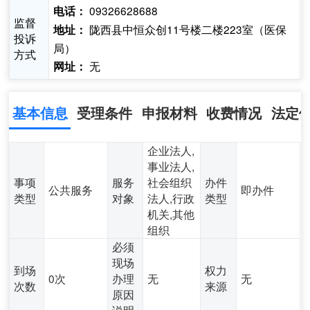
09326628688
电话：
监督
陇西县中恒众创11号楼二楼223室（医保
地址：
投诉
局）
方式
无
网址：
基本信息
受理条件
申报材料
收费情况
法定
企业法人,
事业法人,
事项
服务
社会组织
办件
公共服务
即办件
类型
对象
法人,行政
类型
机关,其他
组织
必须
现场
到场
权力
0次
办理
无
无
次数
来源
原因
说明