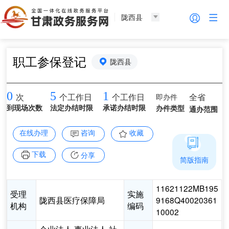
陇西县
职工参保登记
陇西县
0
5
1
即办件
全省
次
个工作日
个工作日
到现场次数
法定办结时限
承诺办结时限
办件类型
通办范围
在线办理
咨询
收藏
下载
分享
简版指南
11621122MB195
受理
实施
陇西县医疗保障局
9168Q40020361
机构
编码
10002