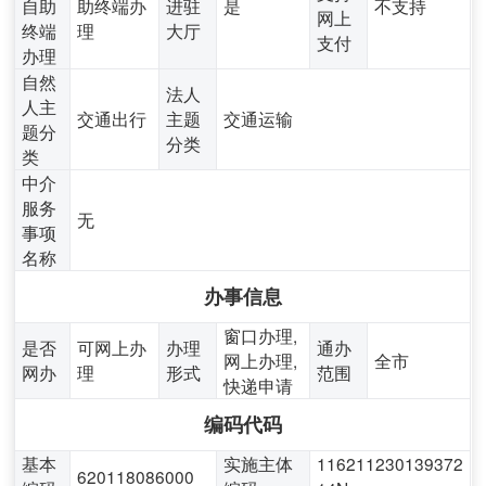
自助
助终端办
进驻
是
不支持
网上
终端
理
大厅
支付
办理
自然
法人
人主
交通出行
主题
交通运输
题分
分类
类
中介
服务
无
事项
名称
办事信息
窗口办理,
是否
可网上办
办理
通办
网上办理,
全市
网办
理
形式
范围
快递申请
编码代码
基本
实施主体
116211230139372
620118086000