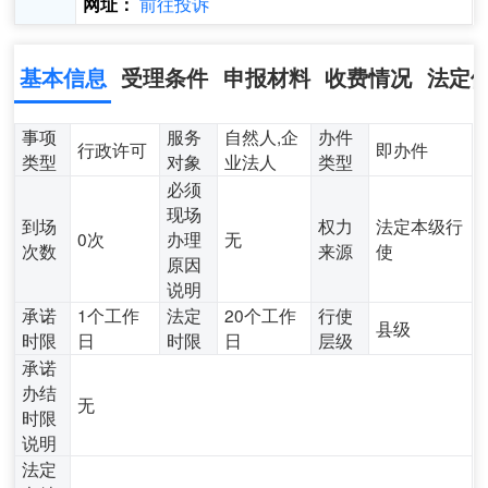
前往投诉
网址：
基本信息
受理条件
申报材料
收费情况
法定
事项
服务
自然人,企
办件
行政许可
即办件
类型
对象
业法人
类型
必须
现场
到场
权力
法定本级行
0次
办理
无
次数
来源
使
原因
说明
承诺
1个工作
法定
20个工作
行使
县级
时限
日
时限
日
层级
承诺
办结
无
时限
说明
法定