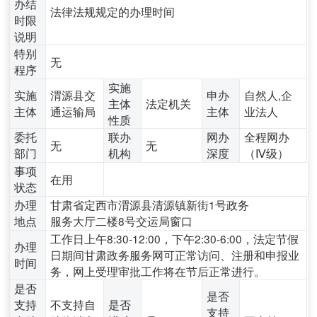
办结
法律法规规定的办理时间
时限
说明
特别
无
程序
实施
实施
渭源县交
申办
自然人,企
主体
法定机关
主体
通运输局
主体
业法人
性质
委托
联办
网办
全程网办
无
无
部门
机构
深度
（Ⅳ级）
事项
在用
状态
办理
甘肃省定西市渭源县清源镇新街1号政务
地点
服务大厅二楼8号交运局窗口
工作日上午8:30-12:00，下午2:30-6:00，法定节假
办理
日期间甘肃政务服务网可正常访问、注册和申报业
时间
务，网上受理审批工作将在节后正常进行。
是否
是否
支持
不支持自
是否
支持