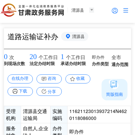
渭源县
道路运输证补办
渭源县
0
20
1
即办件
全市
次
个工作日
个工作日
到现场次数
法定办结时限
承诺办结时限
办件类型
通办范围
在线办理
咨询
收藏
下载
分享
简版指南
受理
渭源县交通
实施
11621123013937214N462
机构
运输局
编码
0118086000
服务
自然人,企业
办件
即办件