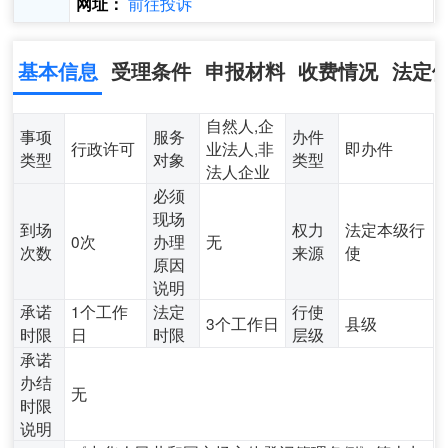
前往投诉
网址：
基本信息
受理条件
申报材料
收费情况
法定
自然人,企
事项
服务
办件
行政许可
业法人,非
即办件
类型
对象
类型
法人企业
必须
现场
到场
权力
法定本级行
0次
办理
无
次数
来源
使
原因
说明
承诺
1个工作
法定
行使
3个工作日
县级
时限
日
时限
层级
承诺
办结
无
时限
说明