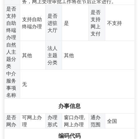
务，网上受理审批工作将在节后正常进行。
是否
是否
支持
是否
支持自助
支持
自助
进驻
是
不支持
终端办理
网上
终端
大厅
支付
办理
自然
法人
人主
其他
主题
其他
题分
分类
类
中介
服务
无
事项
名称
办事信息
是否
可网上办
办理
窗口办理,
通办
全国
网办
理
形式
网上办理
范围
编码代码