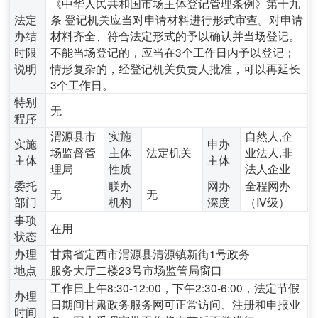
《中华人民共和国市场主体登记管理条例》第十九
法定
条 登记机关应当对申请材料进行形式审查。对申请
办结
材料齐全、符合法定形式的予以确认并当场登记。
时限
不能当场登记的，应当在3个工作日内予以登记；
说明
情形复杂的，经登记机关负责人批准，可以再延长
3个工作日。
特别
无
程序
渭源县市
实施
自然人,企
实施
申办
场监督管
主体
法定机关
业法人,非
主体
主体
理局
性质
法人企业
委托
联办
网办
全程网办
无
无
部门
机构
深度
（Ⅳ级）
事项
在用
状态
办理
甘肃省定西市渭源县清源镇新街1号政务
地点
服务大厅二楼23号市场监管局窗口
工作日上午8:30-12:00，下午2:30-6:00，法定节假
办理
日期间甘肃政务服务网可正常访问、注册和申报业
时间