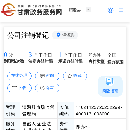
渭源县
公司注销登记
渭源县
0
3
1
即办件
全国
次
个工作日
个工作日
到现场次数
法定办结时限
承诺办结时限
办件类型
通办范围
在线办理
咨询
收藏
下载
分享
简版指南
受理
渭源县市场监督
实施
116211237202322997
机构
管理局
编码
4000131003000
服务
自然人,企业法
办件
即办件