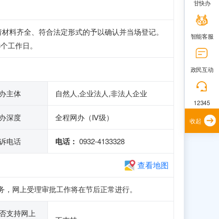
甘快办
请材料齐全、符合法定形式的予以确认并当场登记。
智能客服
3个工作日。
政民互动
办主体
自然人,企业法人,非法人企业
12345
办深度
全程网办（Ⅳ级）
收起
诉电话
电话：
0932-4133328
查看地图
申报业务，网上受理审批工作将在节后正常进行。
否支持网上