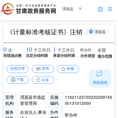
渭源县
《计量标准考核证书》注销
渭源县
0
10
1
即办件
全国
次
个工作日
个工作日
到现场次数
法定办结时限
承诺办结时限
办件类型
通办范围
在线办理
咨询
收藏
下载
分享
简版指南
受理
渭源县市场监
实施
11621123720232299740
机构
督管理局
编码
00131012000
服务
企业法人,事业
办件
即办件