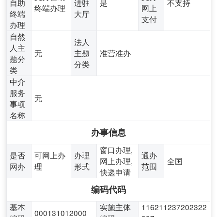
自助
进驻
是
不支持
终端办理
网上
终端
大厅
支付
办理
自然
法人
人主
无
主题
准营准办
题分
分类
类
中介
服务
无
事项
名称
办事信息
窗口办理,
是否
可网上办
办理
通办
网上办理,
全国
网办
理
形式
范围
快递申请
编码代码
基本
实施主体
116211237202322
000131012000