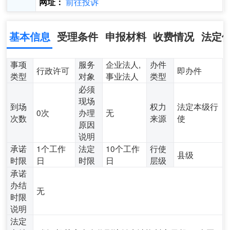
前往投诉
网址：
基本信息
受理条件
申报材料
收费情况
法定
事项
服务
企业法人,
办件
行政许可
即办件
类型
对象
事业法人
类型
必须
现场
到场
权力
法定本级行
0次
办理
无
次数
来源
使
原因
说明
承诺
1个工作
法定
10个工作
行使
县级
时限
日
时限
日
层级
承诺
办结
无
时限
说明
法定