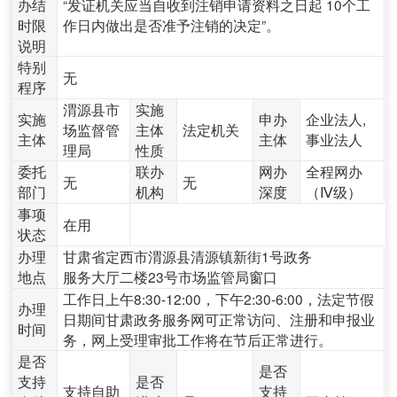
办结
“发证机关应当自收到注销申请资料之日起 10个工
时限
作日内做出是否准予注销的决定”。
说明
特别
无
程序
渭源县市
实施
实施
申办
企业法人,
场监督管
主体
法定机关
主体
主体
事业法人
理局
性质
委托
联办
网办
全程网办
无
无
部门
机构
深度
（Ⅳ级）
事项
在用
状态
办理
甘肃省定西市渭源县清源镇新街1号政务
地点
服务大厅二楼23号市场监管局窗口
工作日上午8:30-12:00，下午2:30-6:00，法定节假
办理
日期间甘肃政务服务网可正常访问、注册和申报业
时间
务，网上受理审批工作将在节后正常进行。
是否
是否
支持
是否
支持自助
支持