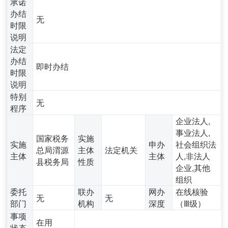
承诺
办结
无
时限
说明
法定
办结
即时办结
时限
说明
特别
无
程序
企业法人,
事业法人,
国家税务
实施
实施
申办
社会组织法
总局渭源
主体
法定机关
主体
主体
人,非法人
县税务局
性质
企业,其他
组织
委托
联办
网办
在线核验
无
无
部门
机构
深度
（Ⅲ级）
事项
在用
状态