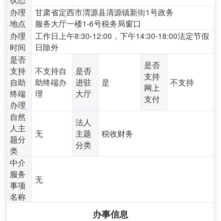
办理
甘肃省定西市渭源县清源镇新街1号政务
地点
服务大厅一楼1-6号税务局窗口
办理
工作日上午8:30-12:00，下午14:30-18:00法定节假
时间
日除外
是否
是否
支持
不支持自
是否
支持
自助
助终端办
进驻
是
不支持
网上
终端
理
大厅
支付
办理
自然
法人
人主
无
主题
税收财务
题分
分类
类
中介
服务
无
事项
名称
办事信息