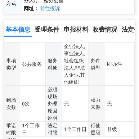
务大厅二楼办公室
方式
前往投诉
网址：
基本信息
受理条件
申报材料
收费情况
法定
企业法人,
事业法人,
事项
服务
社会组织
办件
公共服务
即办件
类型
对象
法人,非法
类型
人企业,其
他组织
必须
现场
到场
权力
0次
办理
无
无
次数
来源
原因
说明
承诺
1个工作
法定
行使
1个工作日
县级
时限
日
时限
层级