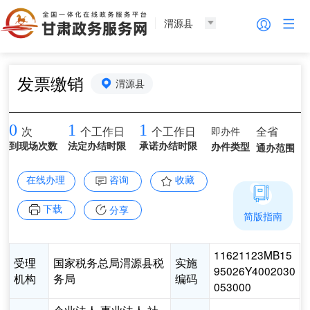
渭源县
发票缴销
渭源县
0
1
1
即办件
全省
次
个工作日
个工作日
到现场次数
法定办结时限
承诺办结时限
办件类型
通办范围
在线办理
咨询
收藏
下载
分享
简版指南
11621123MB15
受理
国家税务总局渭源县税
实施
95026Y4002030
机构
务局
编码
053000