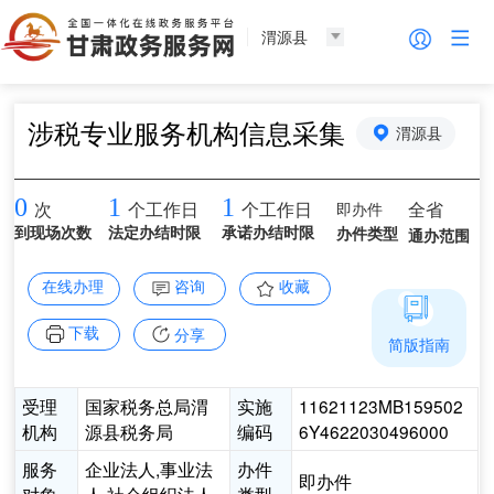
渭源县
涉税专业服务机构信息采集
渭源县
0
1
1
即办件
全省
次
个工作日
个工作日
到现场次数
法定办结时限
承诺办结时限
办件类型
通办范围
在线办理
咨询
收藏
下载
分享
简版指南
受理
国家税务总局渭
实施
11621123MB159502
机构
源县税务局
编码
6Y4622030496000
服务
企业法人,事业法
办件
即办件