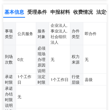
基本信息
受理条件
申报材料
收费情况
法定
企业法人,
事项
服务
事业法人,
办件
公共服务
即办件
类型
对象
社会组织
类型
法人
必须
现场
到场
权力
0次
办理
无
无
次数
来源
原因
说明
承诺
1个工作
法定
行使
1个工作日
县级
时限
日
时限
层级
承诺
办结
无
时限
说明