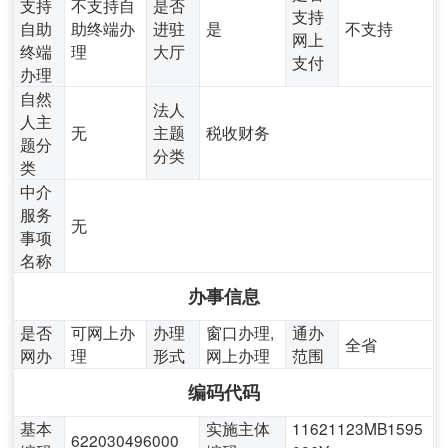
支持
不支持自
是否
支持
自助
助终端办
进驻
是
不支持
网上
终端
理
大厅
支付
办理
自然
法人
人主
无
主题
税收财务
题分
分类
类
中介
服务
无
事项
名称
办事信息
是否
可网上办
办理
窗口办理,
通办
全省
网办
理
形式
网上办理
范围
编码代码
基本
实施主体
11621123MB1595
622030496000