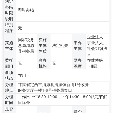
法定
办结
即时办结
时限
说明
特别
无
程序
企业法人,
国家税务
实施
实施
申办
事业法人,
总局渭源
主体
法定机关
主体
主体
社会组织法
县税务局
性质
人
委托
联办
网办
在线核验
无
无
部门
机构
深度
（Ⅲ级）
事项
在用
状态
办理
甘肃省定西市渭源县清源镇新街1号政务
地点
服务大厅一楼1-6号税务局窗口
办理
工作日上午8:30-12:00，下午14:30-18:00法定节假
时间
日除外
是否
是否