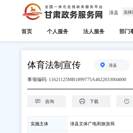
漳县
选择
首页
个人服务
法人服务
部门
体育法制宣传
漳县
:
事项编码
11621125MB1899775A4622033004000
咨询
下载
实施主体
漳县文体广电和旅游局