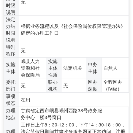
无
时限
说明
法定
办结
根据业务流程以及《社会保险岗位权限管理办法》
时限
确定的办理工作日
说明
特别
无
程序
岷县人力
实施
实施
申办
资源和社
主体
法定机关
自然人
主体
主体
会保障局
性质
委托
联办
网办
全程网办
无
无
部门
机构
深度
（Ⅳ级）
事项
在用
状态
办理
甘肃省定西市岷县岷州西路38号政务服
地点
务中心二楼3号窗口
工作日上午8：30-12：00，下午14：30-18：00，
办理
法定节假日期间甘肃政务服务网可正常访问、注册