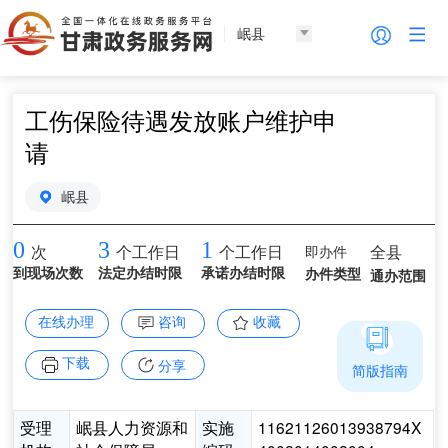
岷县
工伤保险待遇发放账户维护申
请
岷县
0
3
1
即办件
全县
次
个工作日
个工作日
到现场次数
法定办结时限
承诺办结时限
办件类型
通办范围
在线办理
咨询
收藏
下载
分享
简版指南
受理
岷县人力资源和
实施
11621126013938794X