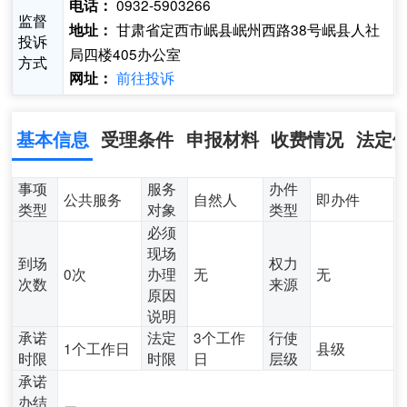
0932-5903266
电话：
监督
甘肃省定西市岷县岷州西路38号岷县人社
地址：
投诉
局四楼405办公室
方式
前往投诉
网址：
基本信息
受理条件
申报材料
收费情况
法定
事项
服务
办件
公共服务
自然人
即办件
类型
对象
类型
必须
现场
到场
权力
0次
办理
无
无
次数
来源
原因
说明
承诺
法定
3个工作
行使
1个工作日
县级
时限
时限
日
层级
承诺
办结