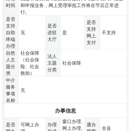
时间
和申报业务，网上受理审批工作将在节后正常进
行。
是否
是否
支持
是否
支持
自助
无
进驻
是
不支持
网上
终端
大厅
支付
办理
自然
社会保障
法人
人主
（社会保
主题
社会保障
题分
险、社会
分类
类
救助）
中介
服务
无
事项
名称
办事信息
窗口办理,
是否
可网上办
办理
通办
网上办理,
全县
网办
理
形式
范围