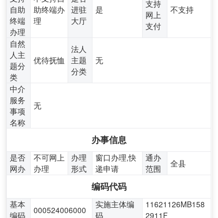
支持
自助
助终端办
进驻
是
不支持
网上
终端
理
大厅
支付
办理
自然
法人
人主
优待抚恤
主题
无
题分
分类
类
中介
服务
无
事项
名称
办事信息
是否
不可网上
办理
窗口办理,快
通办
全县
网办
办理
形式
递申请
范围
编码代码
基本
实施主体编
11621126MB158
000524006000
编码
码
2911F