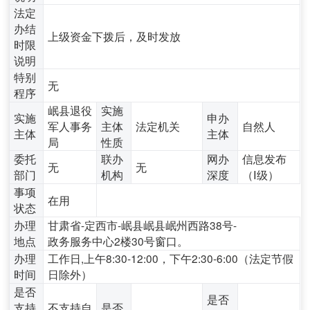
法定
办结
上级资金下拨后，及时发放
时限
说明
特别
无
程序
岷县退役
实施
实施
申办
军人事务
主体
法定机关
自然人
主体
主体
局
性质
委托
联办
网办
信息发布
无
无
部门
机构
深度
（Ⅰ级）
事项
在用
状态
办理
甘肃省-定西市-岷县岷县岷州西路38号-
地点
政务服务中心2楼30号窗口。
办理
工作日,上午8:30-12:00，下午2:30-6:00（法定节假
时间
日除外）
是否
是否
支持
不支持自
是否