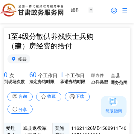
岷县
1至4级分散供养残疾士兵购
（建）房经费的给付
岷县
0
60
1
即办件
全县
次
个工作日
个工作日
到现场次数
法定办结时限
承诺办结时限
办件类型
通办范围
咨询
收藏
下载
分享
简版指南
受理
岷县退役军
实施
11621126MB1582911F40