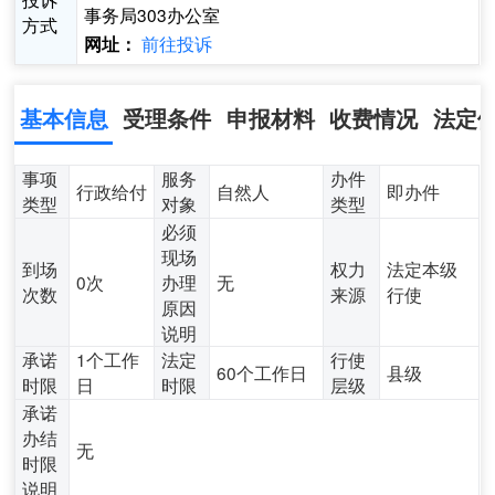
事务局303办公室
方式
前往投诉
网址：
基本信息
受理条件
申报材料
收费情况
法定
事项
服务
办件
行政给付
自然人
即办件
类型
对象
类型
必须
现场
到场
权力
法定本级
0次
办理
无
次数
来源
行使
原因
说明
承诺
1个工作
法定
行使
60个工作日
县级
时限
日
时限
层级
承诺
办结
无
时限
说明