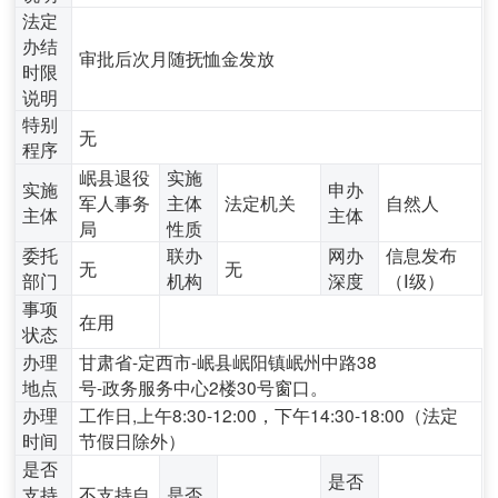
法定
办结
审批后次月随抚恤金发放
时限
说明
特别
无
程序
岷县退役
实施
实施
申办
军人事务
主体
法定机关
自然人
主体
主体
局
性质
委托
联办
网办
信息发布
无
无
部门
机构
深度
（Ⅰ级）
事项
在用
状态
办理
甘肃省-定西市-岷县岷阳镇岷州中路38
地点
号-政务服务中心2楼30号窗口。
办理
工作日,上午8:30-12:00，下午14:30-18:00（法定
时间
节假日除外）
是否
是否
支持
不支持自
是否