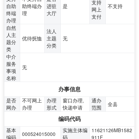
支持
自助
助终端办
进驻
是
不支持
网上
终端
理
大厅
支付
办理
自然
法人
人主
优待抚恤
主题
无
题分
分类
类
中介
服务
无
事项
名称
办事信息
是否
不可网上
办理
窗口办理,
通办
全县
网办
办理
形式
快递申请
范围
编码代码
基本
实施主体编
11621126MB1582
000524015000
编码
码
911F