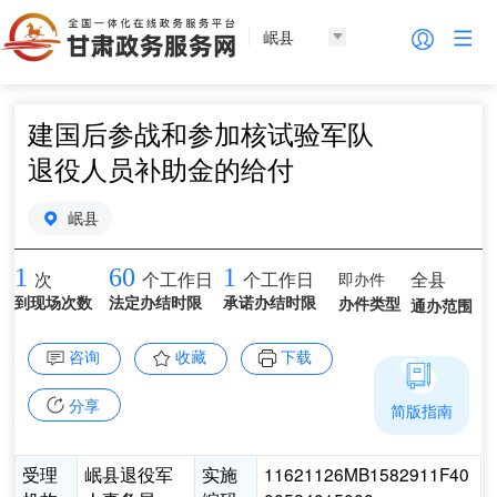
岷县
建国后参战和参加核试验军队
退役人员补助金的给付
岷县
1
60
1
即办件
全县
次
个工作日
个工作日
到现场次数
法定办结时限
承诺办结时限
办件类型
通办范围
咨询
收藏
下载
分享
简版指南
受理
岷县退役军
实施
11621126MB1582911F40