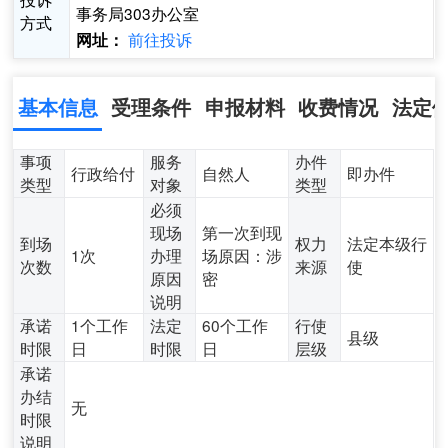
事务局303办公室
方式
前往投诉
网址：
基本信息
受理条件
申报材料
收费情况
法定
事项
服务
办件
行政给付
自然人
即办件
类型
对象
类型
必须
现场
第一次到现
到场
权力
法定本级行
1次
办理
场原因：涉
次数
来源
使
原因
密
说明
承诺
1个工作
法定
60个工作
行使
县级
时限
日
时限
日
层级
承诺
办结
无
时限
说明