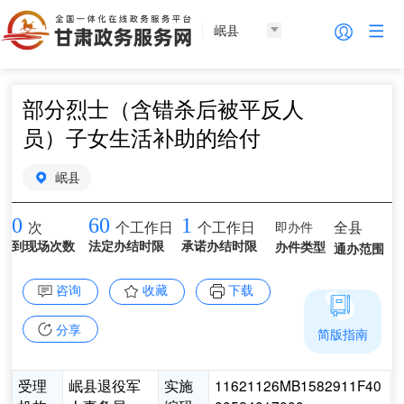
岷县
部分烈士（含错杀后被平反人
员）子女生活补助的给付
岷县
0
60
1
即办件
全县
次
个工作日
个工作日
到现场次数
法定办结时限
承诺办结时限
办件类型
通办范围
咨询
收藏
下载
分享
简版指南
受理
岷县退役军
实施
11621126MB1582911F40