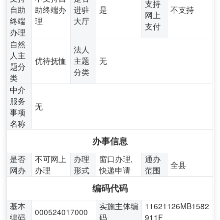
支持
自助
助终端办
进驻
是
不支持
网上
终端
理
大厅
支付
办理
自然
法人
人主
优待抚恤
主题
无
题分
分类
类
中介
服务
无
事项
名称
办事信息
是否
不可网上
办理
窗口办理,
通办
全县
网办
办理
形式
快递申请
范围
编码代码
基本
实施主体编
11621126MB1582
000524017000
编码
码
911F