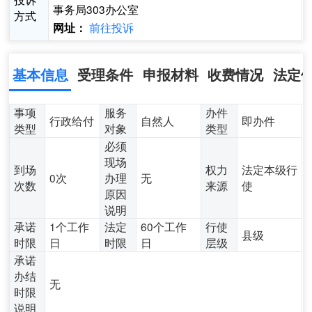
事务局303办公室
方式
前往投诉
网址：
基本信息
受理条件
申报材料
收费情况
法定
事项
服务
办件
行政给付
自然人
即办件
类型
对象
类型
必须
现场
到场
权力
法定本级行
0次
办理
无
次数
来源
使
原因
说明
承诺
1个工作
法定
60个工作
行使
县级
时限
日
时限
日
层级
承诺
办结
无
时限
说明