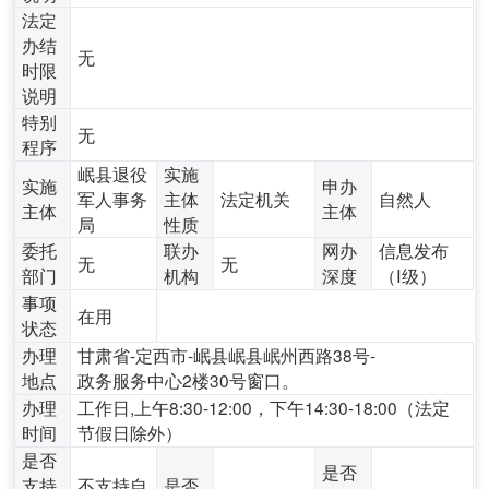
法定
办结
无
时限
说明
特别
无
程序
岷县退役
实施
实施
申办
军人事务
主体
法定机关
自然人
主体
主体
局
性质
委托
联办
网办
信息发布
无
无
部门
机构
深度
（Ⅰ级）
事项
在用
状态
办理
甘肃省-定西市-岷县岷县岷州西路38号-
地点
政务服务中心2楼30号窗口。
办理
工作日,上午8:30-12:00，下午14:30-18:00（法定
时间
节假日除外）
是否
是否
支持
不支持自
是否