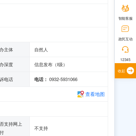
智能客服
政民互动
办主体
自然人
12345
办深度
信息发布（Ⅰ级）
收起
诉电话
电话：
0932-5931066
查看地图
否支持网上
不支持
付