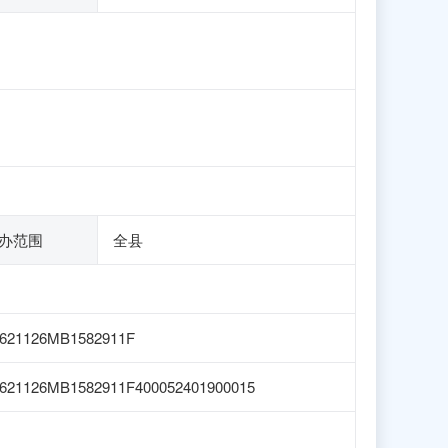
办范围
全县
621126MB1582911F
621126MB1582911F400052401900015