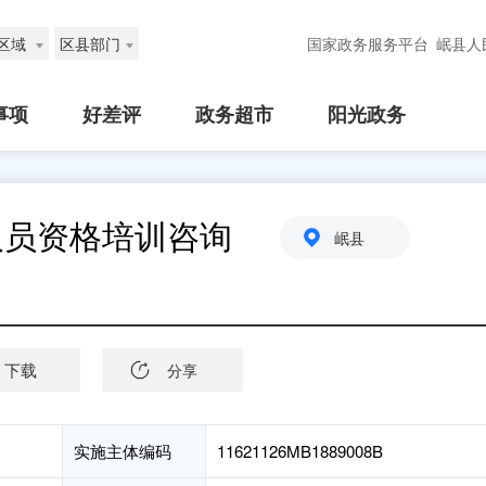
区域
区县部门
国家政务服务平台
岷县人
事项
好差评
政务超市
阳光政务
人员资格培训咨询
岷县
下载
分享
实施主体编码
11621126MB1889008B