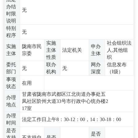
办结
无
时限
说明
特别
无
程序
实施
社会组织法
实施
陇南市民
申办
主体
法定机关
人,其他组
主体
宗委
主体
性质
织
委托
联办
网办
信息发布
无
无
部门
机构
深度
（Ⅰ级）
事项
在用
状态
甘肃省陇南市武都区江北街道办事处五
办理
凤社区阶州大道33号市行政中心统办楼2
地点
17室
办理
法定工作日上午8：30-12：00，14：30-18：00
时间
是否
是否
支持
不支持自
是否