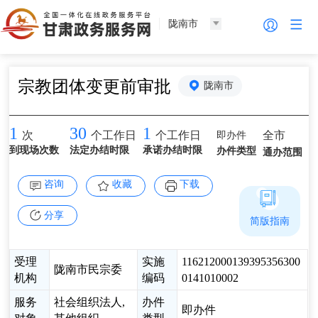
陇南市
宗教团体变更前审批
陇南市
1
30
1
即办件
全市
次
个工作日
个工作日
到现场次数
法定办结时限
承诺办结时限
办件类型
通办范围
咨询
收藏
下载
分享
简版指南
受理
实施
116212000139395356300
陇南市民宗委
机构
编码
0141010002
服务
社会组织法人,
办件
即办件