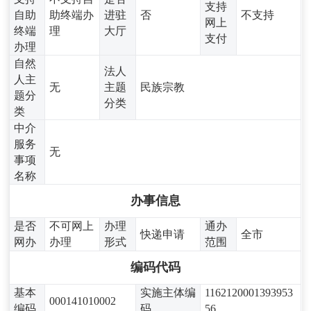
支持
自助
助终端办
进驻
否
不支持
网上
终端
理
大厅
支付
办理
自然
法人
人主
无
主题
民族宗教
题分
分类
类
中介
服务
无
事项
名称
办事信息
是否
不可网上
办理
通办
快递申请
全市
网办
办理
形式
范围
编码代码
基本
实施主体编
1162120001393953
000141010002
编码
码
56