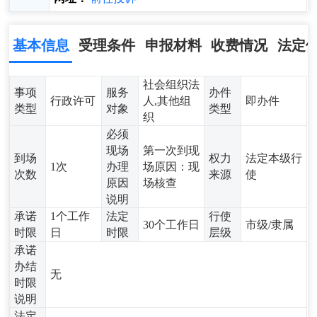
基本信息
受理条件
申报材料
收费情况
法定
社会组织法
事项
服务
办件
行政许可
人,其他组
即办件
类型
对象
类型
织
必须
现场
第一次到现
到场
权力
法定本级行
1次
办理
场原因：现
次数
来源
使
原因
场核查
说明
承诺
1个工作
法定
行使
30个工作日
市级/隶属
时限
日
时限
层级
承诺
办结
无
时限
说明
法定