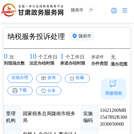
陇南市
纳税服务投诉处理
陇南市
0
10
1
承诺件
无
次
个工作日
个工作日
到现场次数
法定办结时限
承诺办结时限
办件类型
通办范围
在线办理
咨询
收藏
下载
分享
简版指南
11621200MB
受理
国家税务总局陇南市税务
实施
1547892R300
机构
局
编码
2030050000