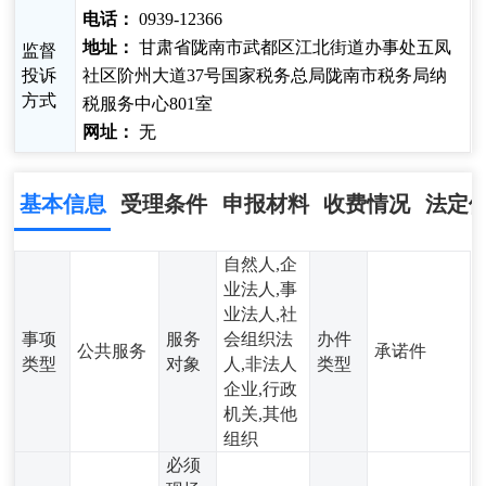
电话：
0939-12366
地址：
甘肃省陇南市武都区江北街道办事处五凤
监督
投诉
社区阶州大道37号国家税务总局陇南市税务局纳
方式
税服务中心801室
网址：
无
基本信息
受理条件
申报材料
收费情况
法定
自然人,企
业法人,事
业法人,社
事项
服务
会组织法
办件
公共服务
承诺件
类型
对象
人,非法人
类型
企业,行政
机关,其他
组织
必须