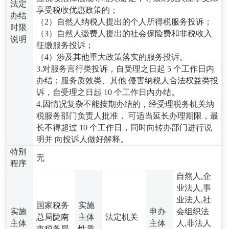
法定
享受税收优惠政策的；
办结
（2）自然人纳税人提出的个人所得税服务投诉；
时限
（3）自然人缴费人提出的社会保险费和非税收入
说明
征缴服务投诉；
（4）涉及其他重大政策落实的服务投诉。
3.对服务言行类投诉，自受理之日起 5 个工作日内
办结；服务质效类、其他 侵害纳税人合法权益类投
诉，自受理之日起 10 个工作日内办结。
4.因情况复杂不能按期办结的，经受理税务机关纳
税服务部门负责人批准， 可适当延长办理期限，最
长不得超过 10 个工作日，同时向转办部门进行说
明并 向投诉人做好解释。
特别
无
程序
自然人,企
业法人,事
业法人,社
国家税务
实施
实施
申办
会组织法
总局陇南
主体
法定机关
主体
主体
人,非法人
市税务局
性质