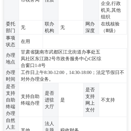
企业,行政
机关,其他
组织
委托
联办
网办
在线核验
无
无
部门
机构
深度
（Ⅲ级）
事项
在用
状态
甘肃省陇南市武都区江北街道办事处五
办理
凤社区东江路2号市政务服务中心C区综
地点
合窗口1-8号
办理
工作日上午8:30-12:00，14:30-18:00；法定节假日不
时间
对外办理业务。
是否
是否
支持
是否
支持自助
支持
自助
进驻
是
不支持
终端办理
网上
终端
大厅
支付
办理
自然
法人
人主
其他
主题
税收财务