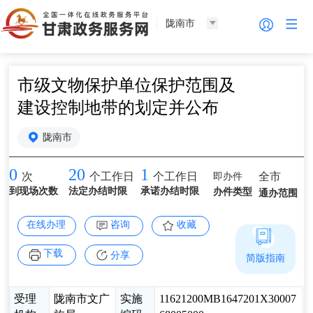
陇南市
市级文物保护单位保护范围及
建设控制地带的划定并公布
陇南市
0
20
1
即办件
全市
次
个工作日
个工作日
到现场次数
法定办结时限
承诺办结时限
办件类型
通办范围
在线办理
咨询
收藏
下载
分享
简版指南
受理
陇南市文广
实施
11621200MB1647201X30007