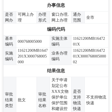
办事信息
是否
可网上办
办理
窗口办理,
通办
全市
网办
理
形式
网上办理
范围
编码代码
基本
实施主体
11621200MB16472
000768005000
编码
编码
01X
11621200MB1647
11621200MB16472
实施
业务办理
201X3000768005
01X3000768005000
编码
编码
000
02
结果信息
关于申请
划定公布
XXX文物
是否
审批
审批
保护单位
支持
不支持物流
结果
批文
结果
保护范围
物流
快递
类型
名称
和建设控
快递