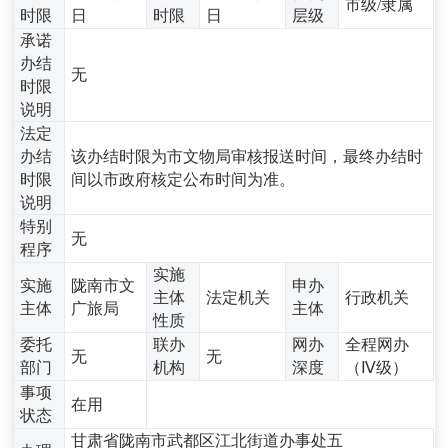
市级/隶属
时限
日
时限
日
层级
承诺
办结
无
时限
说明
法定
办结
该办结时限为市文物局审核报送时间，最终办结时
时限
间以市政府核定公布时间为准。
说明
特别
无
程序
实施
实施
陇南市文
申办
主体
法定机关
行政机关
主体
广旅局
主体
性质
委托
联办
网办
全程网办
无
无
部门
机构
深度
（Ⅳ级）
事项
在用
状态
甘肃省陇南市武都区江北街道办事处五