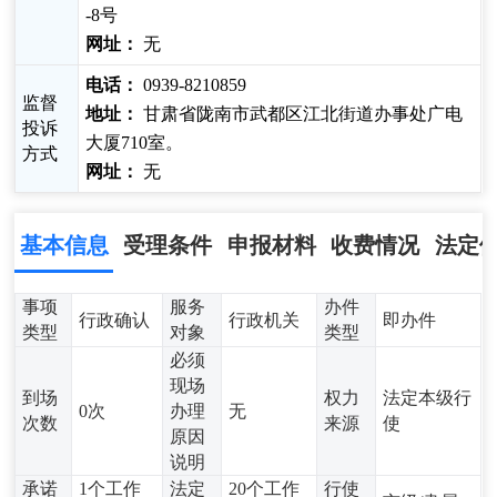
-8号
网址：
无
电话：
0939-8210859
监督
地址：
甘肃省陇南市武都区江北街道办事处广电
投诉
大厦710室。
方式
网址：
无
基本信息
受理条件
申报材料
收费情况
法定
事项
服务
办件
行政确认
行政机关
即办件
类型
对象
类型
必须
现场
到场
权力
法定本级行
0次
办理
无
次数
来源
使
原因
说明
承诺
1个工作
法定
20个工作
行使