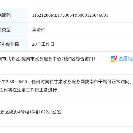
施编码
11621200MB1733054Y3000125046001
件类型
承诺件
诺办结时限
20个工作日
查看地
南市武都区-陇南市政务服务中心2楼C区综合窗口1
 ，下午2:30～6:00；任何时间在甘肃政务服务网陇南市子站可正常访问
工作将在法定工作日正常进行
区统办4号楼16楼1622办公室