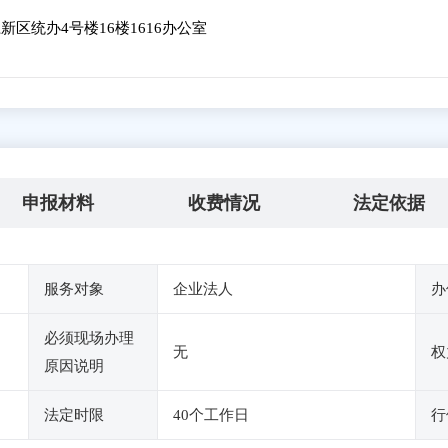
区统办4号楼16楼1616办公室
申报材料
收费情况
法定依据
服务对象
企业法人
办
必须现场办理
无
权
原因说明
法定时限
40个工作日
行