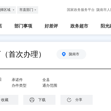
择区域
市直部门
国家政务服务平台
陇南市人
店
部门事项
好差评
政务超市
阳光
可（首次办理）
陇南市
日
承诺件
全县
办件类型
通办范围
收藏
下载
分享