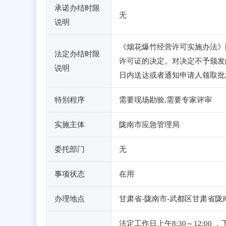
承诺办结时限
无
说明
《烟花爆竹经营许可实施办法》
法定办结时限
许可证的决定。对决定不予颁发
说明
日内送达或者通知申请人领取批
特别程序
需要现场勘验,需要专家评审
实施主体
陇南市应急管理局
委托部门
无
事项状态
在用
办理地点
甘肃省-陇南市-武都区甘肃省陇
法定工作日上午8:30～12:0