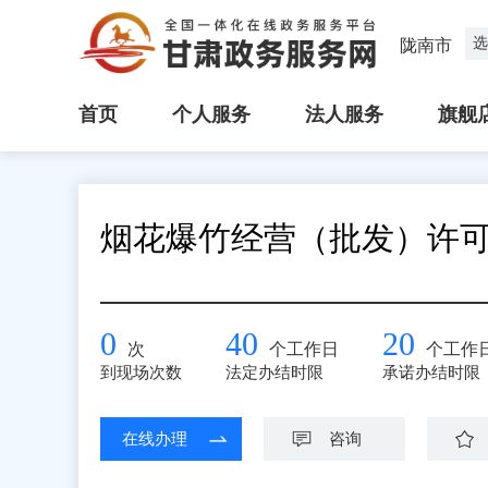
选
陇南市
首页
个人服务
法人服务
旗舰
烟花爆竹经营（批发）许
0
40
20
次
个工作日
个工作
到现场次数
法定办结时限
承诺办结时限
在线办理
咨询