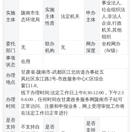
事业法人,
实施
社会组织法
实施
陇南市生
申办
主体
法定机关
人,非法人
主体
态环境局
主体
性质
企业,行政
机关,其他
组织
委托
联办
网办
全程网办
无
无
部门
机构
深度
（Ⅳ级）
事项
在用
状态
甘肃省-陇南市-武都区江北街道办事处五
办理
凤社区东江路2号-市政服务中心C区综合
地点
窗口1-8。
线下办理时间:法定工作日上午8:30-12:00，下午2:3
办理
0-6:00，任何时间在甘肃政务服务网陇南市子站可
时间
正常访问、注册和申报业务，网上受理审批工作将
在法定工作日正常进行
是否
是否
支持
不支持自
是否
支持