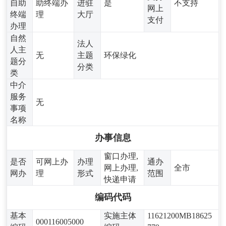
自助
助终端办
进驻
是
不支持
网上
终端
理
大厅
支付
办理
自然
法人
人主
无
主题
环保绿化
题分
分类
类
中介
服务
无
事项
名称
办事信息
窗口办理,
是否
可网上办
办理
通办
网上办理,
全市
网办
理
形式
范围
快递申请
编码代码
基本
实施主体
11621200MB18625
000116005000