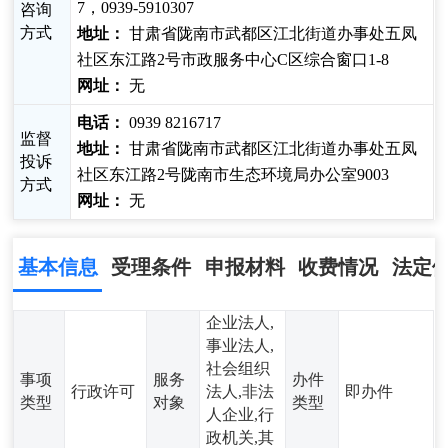
7，0939-5910307
咨询
方式
地址：
甘肃省陇南市武都区江北街道办事处五凤
社区东江路2号市政服务中心C区综合窗口1-8
网址：
无
电话：
0939 8216717
监督
地址：
甘肃省陇南市武都区江北街道办事处五凤
投诉
社区东江路2号陇南市生态环境局办公室9003
方式
网址：
无
基本信息
受理条件
申报材料
收费情况
法定
企业法人,
事业法人,
社会组织
事项
服务
办件
行政许可
法人,非法
即办件
类型
对象
类型
人企业,行
政机关,其