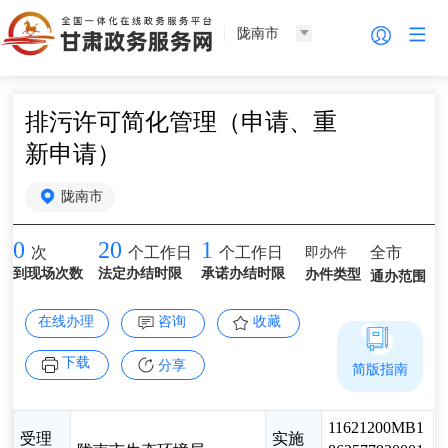
陇南市
排污许可简化管理（申请、重
新申请）
陇南市
0
20
1
即办件
全市
次
个工作日
个工作日
到现场次数
法定办结时限
承诺办结时限
办件类型
通办范围
在线办理
咨询
收藏
下载
分享
简版指南
11621200MB1
受理
实施