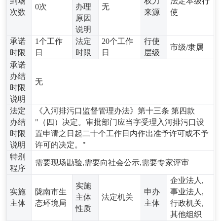
到场
权力
法定本级行
0次
办理
无
次数
来源
使
原因
说明
承诺
1个工作
法定
20个工作
行使
市级/隶属
时限
日
时限
日
层级
承诺
办结
无
时限
说明
法定
《入河排污口监督管理办法》第十三条 第四款
办结
"（四）决定。审批部门应当字受理入河排污口设
时限
置申请之日起二十个工作日内作出准予许可或不予
说明
许可的决定。"
特别
需要现场勘验,需要向社会公示,需要专家评审
程序
企业法人,
实施
实施
陇南市生
申办
事业法人,
主体
法定机关
主体
态环境局
主体
行政机关,
性质
其他组织