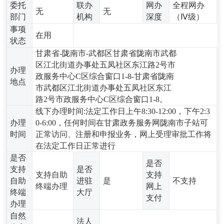
委托
联办
网办
全程网办
无
无
部门
机构
深度
（Ⅳ级）
事项
在用
状态
甘肃省-陇南市-武都区甘肃省陇南市武都
区江北街道办事处五凤社区东江路2号市
办理
政服务中心C区综合窗口1-8-甘肃省陇南
地点
市武都区江北街道办事处五凤社区东江
路2号市政服务中心C区综合窗口1-8。
线下办理时间:法定工作日上午8:30-12:00，下午2:3
办理
0-6:00，任何时间在甘肃政务服务网陇南市子站可
时间
正常访问、注册和申报业务，网上受理审批工作将
在法定工作日正常进行
是否
是否
支持
是否
支持自助
支持
自助
进驻
是
不支持
终端办理
网上
终端
大厅
支付
办理
自然
法人