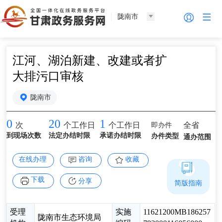
陇南市
江河、湖泊新建、改建或者扩
大排污口审核
陇南市
0
20
1
即办件
全省
次
个工作日
个工作日
到现场次数
法定办结时限
承诺办结时限
办件类型
通办范围
在线办理
咨询
收藏
下载
分享
简版指南
受理
实施
11621200MB186257
陇南市生态环境局