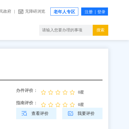
民政府
|
无障碍浏览
老年人专区
搜索
办件评价：
0星
指南评价：
0星
查看评价
我要评价