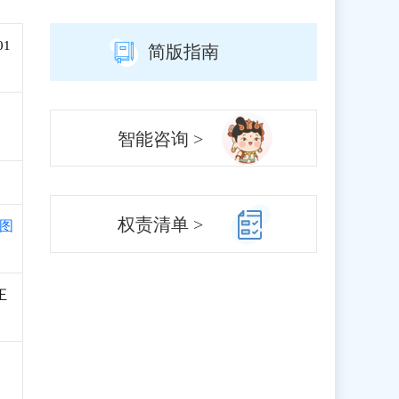
01
简版指南
智能咨询 >
权责清单 >
图
正