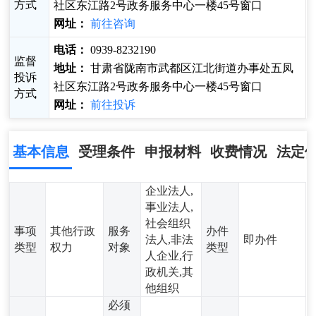
方式
社区东江路2号政务服务中心一楼45号窗口
网址：
前往咨询
电话：
0939-8232190
监督
地址：
甘肃省陇南市武都区江北街道办事处五凤
投诉
社区东江路2号政务服务中心一楼45号窗口
方式
网址：
前往投诉
基本信息
受理条件
申报材料
收费情况
法定
企业法人,
事业法人,
社会组织
事项
其他行政
服务
办件
法人,非法
即办件
类型
权力
对象
类型
人企业,行
政机关,其
他组织
必须