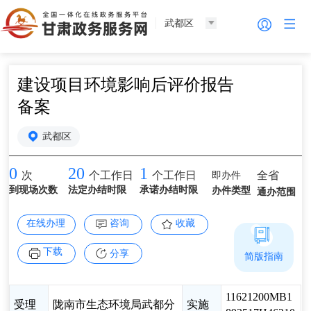
武都区
建设项目环境影响后评价报告
备案
武都区
0
20
1
即办件
全省
次
个工作日
个工作日
到现场次数
法定办结时限
承诺办结时限
办件类型
通办范围
在线办理
咨询
收藏
下载
分享
简版指南
11621200MB1
受理
陇南市生态环境局武都分
实施