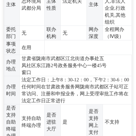
态环境局
主体
法定机关
人,非法人
主体
主体
武都分局
性质
企业,行政
机关,其他
组织
委托
联办
网办
全程网办
无
无
部门
机构
深度
（Ⅳ级）
事项
在用
状态
甘肃省陇南市武都区江北街道办事处五
办理
凤社区东江路2号政务服务中心一楼45号
地点
窗口
法定工作日：上午8：30-12：00，下午2：30-6：00
办理
任何时间在甘肃政务服务网陇南市武都区子站可正
时间
常访问、注册和申报业务，网上受理审批工作将在
法定工作日正常进行
是否
是否
支持
是否
支持自助
支持
自助
进驻
是
不支持
终端办理
网上
终端
大厅
支付
办理