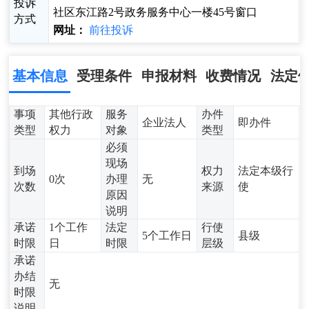
投诉
社区东江路2号政务服务中心一楼45号窗口
方式
网址：
前往投诉
基本信息
受理条件
申报材料
收费情况
法定
事项
其他行政
服务
办件
企业法人
即办件
类型
权力
对象
类型
必须
现场
到场
权力
法定本级行
0次
办理
无
次数
来源
使
原因
说明
承诺
1个工作
法定
行使
5个工作日
县级
时限
日
时限
层级
承诺
办结
无
时限
说明