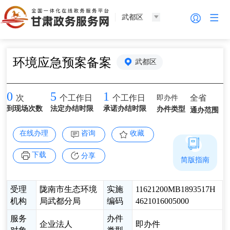
武都区
环境应急预案备案
武都区
0
5
1
即办件
全省
次
个工作日
个工作日
到现场次数
法定办结时限
承诺办结时限
办件类型
通办范围
在线办理
咨询
收藏
下载
分享
简版指南
受理
陇南市生态环境
实施
11621200MB1893517H
机构
局武都分局
编码
4621016005000
服务
办件
企业法人
即办件