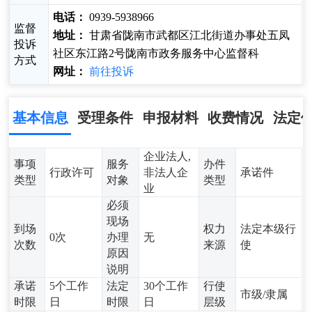
电话：
0939-5938966
监督
地址：
甘肃省陇南市武都区江北街道办事处五凤
投诉
社区东江路2号陇南市政务服务中心监督科
方式
网址：
前往投诉
基本信息
受理条件
申报材料
收费情况
法定
企业法人,
事项
服务
办件
行政许可
非法人企
承诺件
类型
对象
类型
业
必须
现场
到场
权力
法定本级行
0次
办理
无
次数
来源
使
原因
说明
承诺
5个工作
法定
30个工作
行使
市级/隶属
时限
日
时限
日
层级