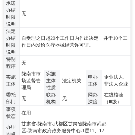
承诺
办结
无
时限
说明
法定
办结
自受理之日起20个工作日内作出决定，并于10个工
时限
作日内发给医疗器械经营许可证。
说明
特别
无
程序
陇南市市
实施
实施
申办
企业法人,
场监督管
主体
法定机关
主体
主体
非法人企业
理局
性质
委托
联办
网办
在线核验
无
无
部门
机构
深度
（Ⅲ级）
事项
在用
状态
甘肃省-陇南市-武都区甘肃省陇南市武都
办理
区-陇南市政府政务服务中心-1层11、12
地点