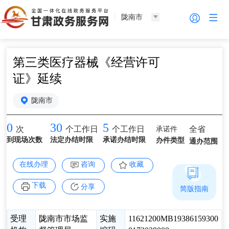
陇南市
第三类医疗器械《经营许可
证》延续
陇南市
0
30
5
承诺件
全省
次
个工作日
个工作日
到现场次数
法定办结时限
承诺办结时限
办件类型
通办范围
在线办理
咨询
收藏
下载
分享
简版指南
受理
陇南市市场监
实施
11621200MB19386159300