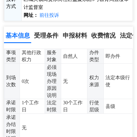
方式
计监督室
网址：
前往投诉
基本信息
受理条件
申报材料
收费情况
法定
事项
其他行政
服务
办件
自然人
即办件
类型
权力
对象
类型
必须
现场
到场
权力
法定本级行
0次
办理
无
次数
来源
使
原因
说明
承诺
1个工作
法定
30个工作
行使
县级
时限
日
时限
日
层级
承诺
办结
无
时限