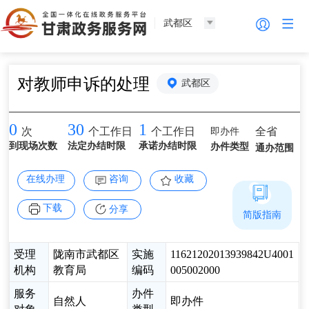
武都区
对教师申诉的处理
武都区
0
30
1
即办件
全省
次
个工作日
个工作日
到现场次数
法定办结时限
承诺办结时限
办件类型
通办范围
在线办理
咨询
收藏
下载
分享
简版指南
受理
陇南市武都区
实施
11621202013939842U4001
机构
教育局
编码
005002000
服务
办件
自然人
即办件