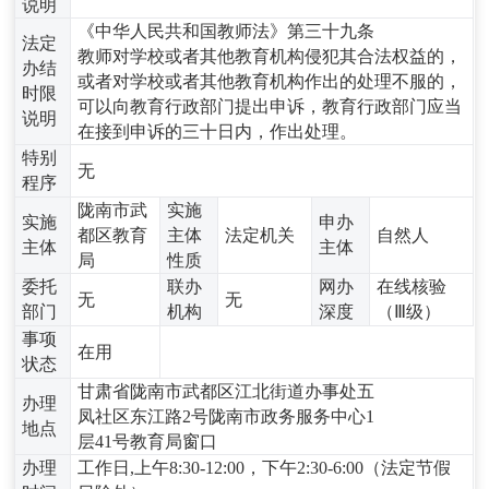
说明
《中华人民共和国教师法》第三十九条
法定
教师对学校或者其他教育机构侵犯其合法权益的，
办结
或者对学校或者其他教育机构作出的处理不服的，
时限
可以向教育行政部门提出申诉，教育行政部门应当
说明
在接到申诉的三十日内，作出处理。
特别
无
程序
陇南市武
实施
实施
申办
都区教育
主体
法定机关
自然人
主体
主体
局
性质
委托
联办
网办
在线核验
无
无
部门
机构
深度
（Ⅲ级）
事项
在用
状态
甘肃省陇南市武都区江北街道办事处五
办理
凤社区东江路2号陇南市政务服务中心1
地点
层41号教育局窗口
办理
工作日,上午8:30-12:00，下午2:30-6:00（法定节假