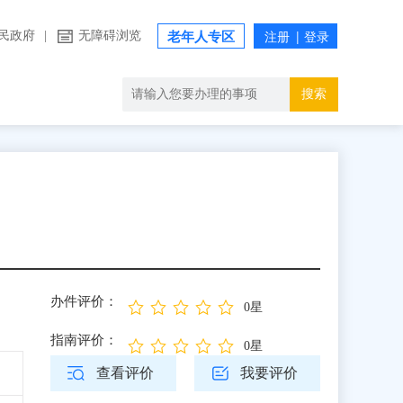
民政府
|
无障碍浏览
老年人专区
搜索
办件评价：
0星
指南评价：
0星
查看评价
我要评价