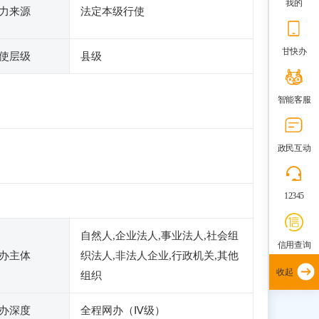
我的
力来源
法定本级行使
甘快办
使层级
县级
智能客服
政民互动
12345
自然人,企业法人,事业法人,社会组
信用查询
办主体
织法人,非法人企业,行政机关,其他
收起
组织
办深度
全程网办（Ⅳ级）