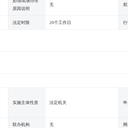
必须现场办理
无
权
原因说明
法定时限
20个工作日
行
实施主体性质
法定机关
申
联办机构
无
网