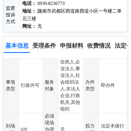
电话：
0939-8236773
监督
地址：
陇南市武都区西堤路西堤小区一号楼二单
投诉
元三楼
方式
网址：
无
基本信息
受理条件
申报材料
收费情况
法定
自然人,企
业法人,事
业法人,社
事项
服务
会组织法
办件
行政许可
即办件
类型
对象
人,非法人
类型
企业,行政
机关,其他
组织
必须
现场
到场
权力
法定本级行
0次
办理
无