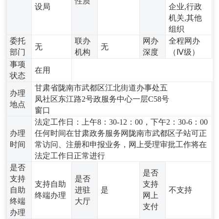
性质
设局
企业,行政
机关,其他
组织
委托
联办
网办
全程网办
无
无
部门
机构
深度
（Ⅳ级）
事项
在用
状态
甘肃省陇南市武都区江北街道办事处五
办理
凤社区东江路2号政服务中心一层C58号
地点
窗口
法定工作日：上午8：30-12：00，下午2：30-6：00
办理
任何时间在甘肃政务服务网陇南市武都区子站可正
时间
常访问、注册和申报业务，网上受理审批工作将在
法定工作日正常进行
是否
是否
支持
是否
支持自助
支持
自助
进驻
是
不支持
终端办理
网上
终端
大厅
支付
办理