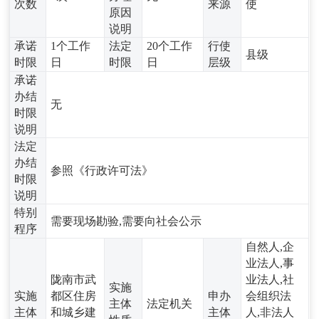
次数
来源
使
原因
说明
承诺
1个工作
法定
20个工作
行使
县级
时限
日
时限
日
层级
承诺
办结
无
时限
说明
法定
办结
参照《行政许可法》
时限
说明
特别
需要现场勘验,需要向社会公示
程序
自然人,企
业法人,事
陇南市武
业法人,社
实施
实施
都区住房
申办
会组织法
主体
法定机关
主体
和城乡建
主体
人,非法人