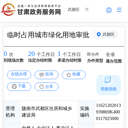
武都区
临时占用城市绿化用地审批
武都区
0
20
1
即办件
全省
次
个工作日
个工作日
到现场次数
法定办结时限
承诺办结时限
办件类型
通办范围
在线办理
咨询
收藏
下载
分享
简版指南
11621202013
受理
陇南市武都区住房和城乡
实施
939869K400
机构
建设局
编码
0117025000