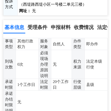
投诉
（西堤路西堤小区一号楼二单元三楼）
方式
网址：
无
基本信息
受理条件
申报材料
收费情况
法定
事项
其他行政
服务
办件
自然人
即办件
类型
权力
对象
类型
必须
现场
到场
权力
法定本级
0次
办理
无
次数
来源
行使
原因
说明
承诺
法定
20个工作
行使
1个工作日
县级
时限
时限
日
层级
承诺
办结
无
时限
说明