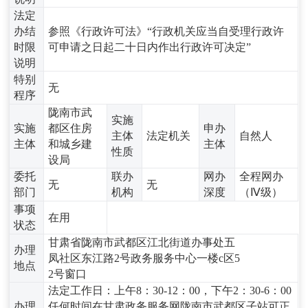
法定
办结
参照《行政许可法》“行政机关应当自受理行政许
时限
可申请之日起二十日内作出行政许可决定”
说明
特别
无
程序
陇南市武
实施
实施
都区住房
申办
主体
法定机关
自然人
主体
和城乡建
主体
性质
设局
委托
联办
网办
全程网办
无
无
部门
机构
深度
（Ⅳ级）
事项
在用
状态
甘肃省陇南市武都区江北街道办事处五
办理
凤社区东江路2号政务服务中心一楼c区5
地点
2号窗口
法定工作日：上午8：30-12：00，下午2：30-6：00
办理
任何时间在甘肃政务服务网陇南市武都区子站可正