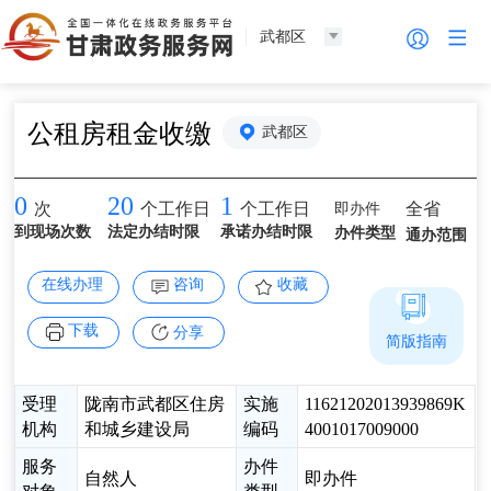
武都区
公租房租金收缴
武都区
0
20
1
即办件
全省
次
个工作日
个工作日
到现场次数
法定办结时限
承诺办结时限
办件类型
通办范围
在线办理
咨询
收藏
下载
分享
简版指南
受理
陇南市武都区住房
实施
11621202013939869K
机构
和城乡建设局
编码
4001017009000
服务
办件
自然人
即办件