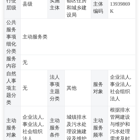
行使
实施
都区住房
县级
主体
13939869
层级
主体
和城乡建
编码
K
设局
公共
服务
事项
主动服务类
细化
分类
服务
无
内容
自然
法人
企业法人,
人事
事项
服务
事业法人,
项主
无
其他
主题
对象
社会组织
题分
分类
法人
类
根据排水
企业法人,
城镇排水
管网建设
主动
主动
主动
事业法人,
及污水处
与维护和
服务
服务
服务
社会组织
理设施建
污水处理
对象
条件
频率
法人
设及维护
需求及时