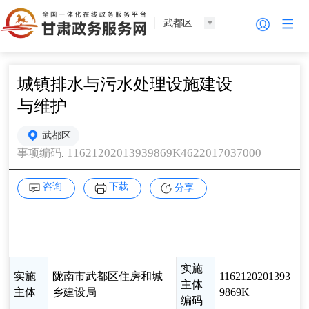
武都区
城镇排水与污水处理设施建设
与维护
武都区
11621202013939869K4622017037000
事项编码
:
咨询
下载
分享
实施
实施
陇南市武都区住房和城
1162120201393
主体
主体
乡建设局
9869K
编码