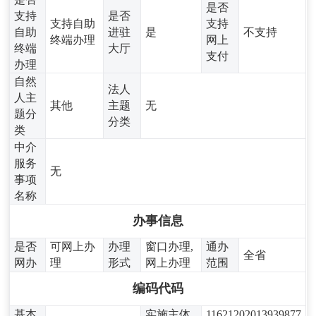
是否
支持
是否
支持自助
支持
自助
进驻
是
不支持
终端办理
网上
终端
大厅
支付
办理
自然
法人
人主
其他
主题
无
题分
分类
类
中介
服务
无
事项
名称
办事信息
是否
可网上办
办理
窗口办理,
通办
全省
网办
理
形式
网上办理
范围
编码代码
基本
实施主体
11621202013939877