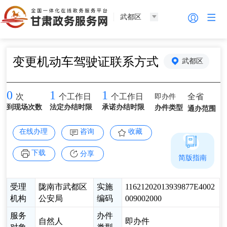
武都区
变更机动车驾驶证联系方式
武都区
0
1
1
即办件
全省
次
个工作日
个工作日
到现场次数
法定办结时限
承诺办结时限
办件类型
通办范围
在线办理
咨询
收藏
下载
分享
简版指南
受理
陇南市武都区
实施
11621202013939877E4002
机构
公安局
编码
009002000
服务
办件
自然人
即办件