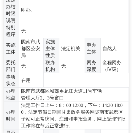
办结
即办。
时限
说明
特别
无
程序
陇南市武
实施
实施
申办
都区公安
主体
法定机关
自然人
主体
主体
局
性质
委托
联办
网办
全程网办
无
无
部门
机构
深度
（Ⅳ级）
事项
在用
状态
办理
陇南市武都区城郊乡龙江大道11号车辆
地点
管理大厅2、3号窗口
法定工作日上午：8：00-12:00，下午：14:30-18:0
办理
0，法定节假日期间甘肃政务服务网陇南市武都区
时间
子站可正常访问、注册和申报业务，网上受理审批
工作将在节后正常进行。
是否