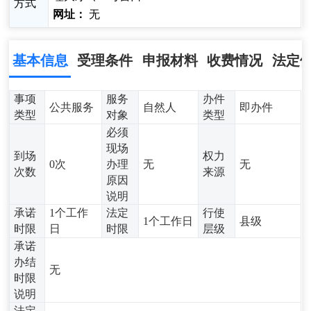
方式
网址：
无
基本信息
受理条件
申报材料
收费情况
法定
事项
服务
办件
公共服务
自然人
即办件
类型
对象
类型
必须
现场
到场
权力
0次
办理
无
无
次数
来源
原因
说明
承诺
1个工作
法定
行使
1个工作日
县级
时限
日
时限
层级
承诺
办结
无
时限
说明
法定