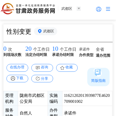
武都区
性别变更
武都区
0
20
10
承诺件
全省
次
个工作日
个工作日
到现场次数
法定办结时限
承诺办结时限
办件类型
通办范围
在线办理
咨询
收藏
下载
分享
简版指南
受理
陇南市武都区
实施
11621202013939877E4620
机构
公安局
编码
709001002
服务
办件
自然人
承诺件