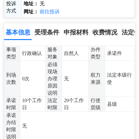
投诉
地址：
无
方式
网址：
前往投诉
基本信息
受理条件
申报材料
收费情况
法定
事项
服务
办件
行政确认
自然人
承诺件
类型
对象
类型
必须
现场
到场
权力
法定本级行
0次
办理
无
次数
来源
使
原因
说明
承诺
10个工作
法定
20个工作
行使
县级
时限
日
时限
日
层级
承诺
办结
无
时限
说明