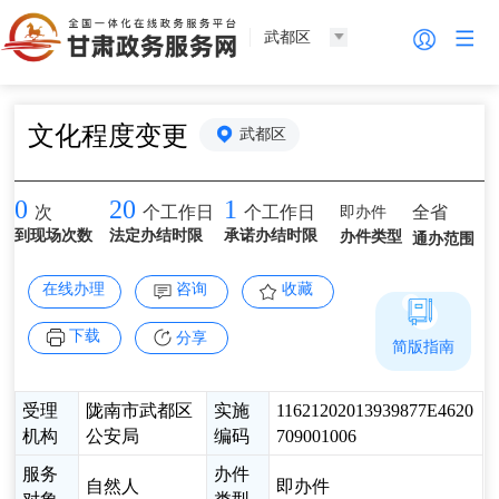
武都区
文化程度变更
武都区
0
20
1
即办件
全省
次
个工作日
个工作日
到现场次数
法定办结时限
承诺办结时限
办件类型
通办范围
在线办理
咨询
收藏
下载
分享
简版指南
受理
陇南市武都区
实施
11621202013939877E4620
机构
公安局
编码
709001006
服务
办件
自然人
即办件