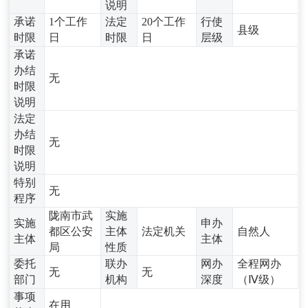
说明
承诺
1个工作
法定
20个工作
行使
县级
时限
日
时限
日
层级
承诺
办结
无
时限
说明
法定
办结
无
时限
说明
特别
无
程序
陇南市武
实施
实施
申办
都区公安
主体
法定机关
自然人
主体
主体
局
性质
委托
联办
网办
全程网办
无
无
部门
机构
深度
（Ⅳ级）
事项
在用