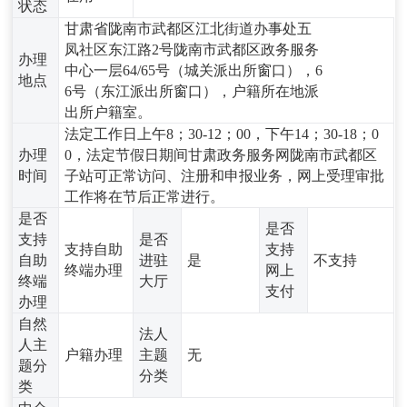
状态
甘肃省陇南市武都区江北街道办事处五
凤社区东江路2号陇南市武都区政务服务
办理
中心一层64/65号（城关派出所窗口），6
地点
6号（东江派出所窗口），户籍所在地派
出所户籍室。
法定工作日上午8；30-12；00，下午14；30-18；0
办理
0，法定节假日期间甘肃政务服务网陇南市武都区
时间
子站可正常访问、注册和申报业务，网上受理审批
工作将在节后正常进行。
是否
是否
支持
是否
支持自助
支持
自助
进驻
是
不支持
终端办理
网上
终端
大厅
支付
办理
自然
法人
人主
户籍办理
主题
无
题分
分类
类