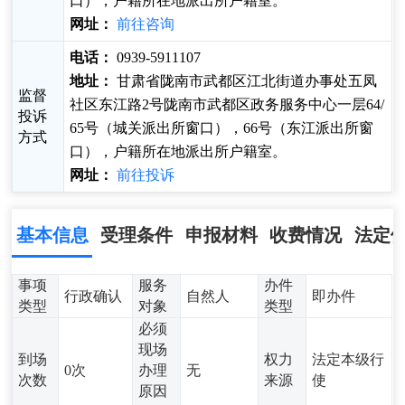
口），户籍所在地派出所户籍室。
网址：
前往咨询
电话：
0939-5911107
地址：
甘肃省陇南市武都区江北街道办事处五凤
监督
社区东江路2号陇南市武都区政务服务中心一层64/
投诉
65号（城关派出所窗口），66号（东江派出所窗
方式
口），户籍所在地派出所户籍室。
网址：
前往投诉
基本信息
受理条件
申报材料
收费情况
法定
事项
服务
办件
行政确认
自然人
即办件
类型
对象
类型
必须
现场
到场
权力
法定本级行
0次
办理
无
次数
来源
使
原因