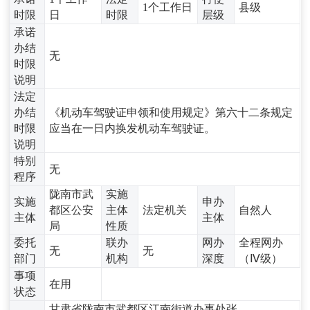
1个工作日
县级
时限
日
时限
层级
承诺
办结
无
时限
说明
法定
办结
《机动车驾驶证申领和使用规定》第六十二条规定
时限
应当在一日内换发机动车驾驶证。
说明
特别
无
程序
陇南市武
实施
实施
申办
都区公安
主体
法定机关
自然人
主体
主体
局
性质
委托
联办
网办
全程网办
无
无
部门
机构
深度
（Ⅳ级）
事项
在用
状态
甘肃省陇南市武都区江南街道办事处张