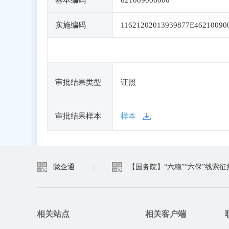
基本编码
621009006000
实施编码
11621202013939877E46210090
审批结果类型
证照
审批结果样本
样本
陇企通
|
【国务院】“六稳”“六保”线索征
相关站点
相关客户端