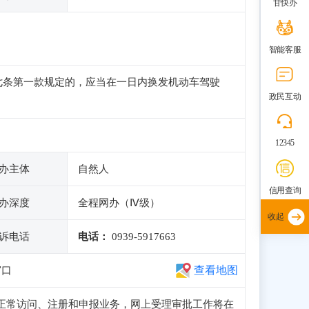
甘快办
智能客服
七条第一款规定的，应当在一日内换发机动车驾驶
政民互动
12345
办主体
自然人
信用查询
办深度
全程网办（Ⅳ级）
收起
诉电话
电话：
0939-5917663
查看地图
窗口
子站可正常访问、注册和申报业务，网上受理审批工作将在