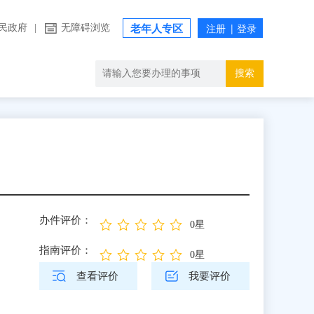
民政府
|
无障碍浏览
老年人专区
搜索
办件评价：
0星
指南评价：
0星
查看评价
我要评价