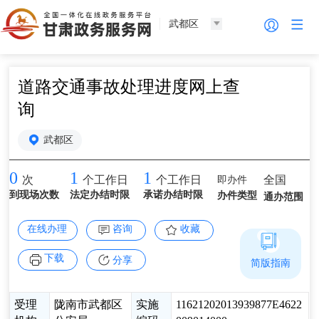
武都区
道路交通事故处理进度网上查
询
武都区
0
1
1
即办件
全国
次
个工作日
个工作日
到现场次数
法定办结时限
承诺办结时限
办件类型
通办范围
在线办理
咨询
收藏
下载
分享
简版指南
受理
陇南市武都区
实施
11621202013939877E4622