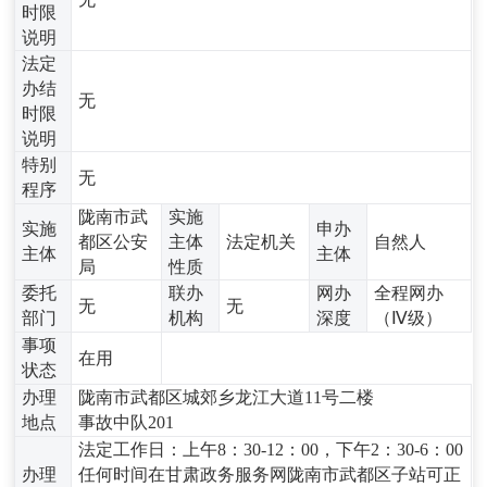
时限
说明
法定
办结
无
时限
说明
特别
无
程序
陇南市武
实施
实施
申办
都区公安
主体
法定机关
自然人
主体
主体
局
性质
委托
联办
网办
全程网办
无
无
部门
机构
深度
（Ⅳ级）
事项
在用
状态
办理
陇南市武都区城郊乡龙江大道11号二楼
地点
事故中队201
法定工作日：上午8：30-12：00，下午2：30-6：00
办理
任何时间在甘肃政务服务网陇南市武都区子站可正