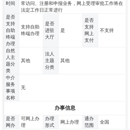
时间
常访问、注册和申报业务，网上受理审批工作将在
法定工作日正常进行
是否
是否
支持
是否
支持自助
支持
自助
进驻
是
不支持
终端办理
网上
终端
大厅
支付
办理
自然
法人
人主
其他
主题
其他
题分
分类
类
中介
服务
无
事项
名称
办事信息
是否
可网上办
办理
通办
网上办理
全国
网办
理
形式
范围