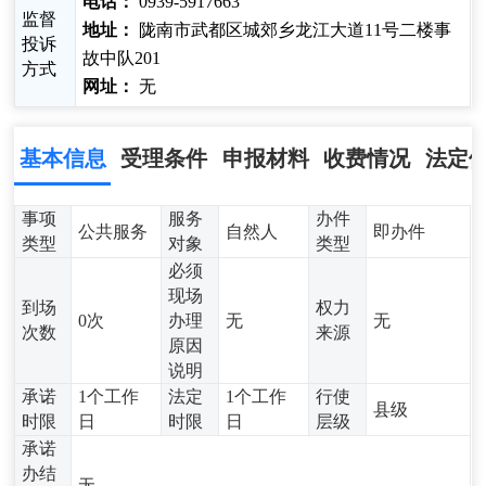
电话：
0939-5917663
监督
地址：
陇南市武都区城郊乡龙江大道11号二楼事
投诉
故中队201
方式
网址：
无
基本信息
受理条件
申报材料
收费情况
法定
事项
服务
办件
公共服务
自然人
即办件
类型
对象
类型
必须
现场
到场
权力
0次
办理
无
无
次数
来源
原因
说明
承诺
1个工作
法定
1个工作
行使
县级
时限
日
时限
日
层级
承诺
办结
无