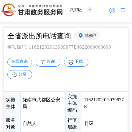
武都区
全省派出所电话查询
武都区
11621202013939877E4622009063000
事项编码
:
在线查询
咨询
下载
分享
实施
实施
陇南市武都区公安
11621202013939877
主体
主体
局
E
编码
服务
行使
自然人
县级
对象
层级