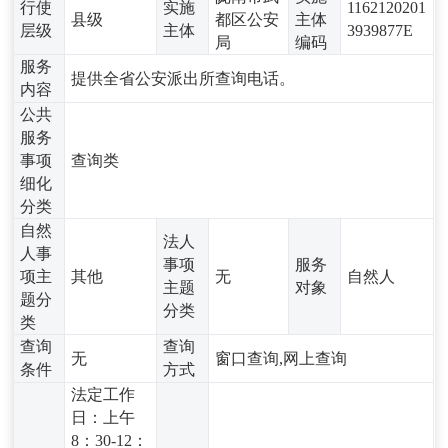
行使
实施
1162120201
县级
都区公安
主体
层级
主体
3939877E
局
编码
服务
提供全省公安派出所查询电话。
内容
公共
服务
事项
查询类
细化
分类
自然
法人
人事
事项
服务
项主
其他
无
自然人
主题
对象
题分
分类
类
查询
查询
无
窗口查询,网上查询
条件
方式
法定工作
日：上午
8：30-12：