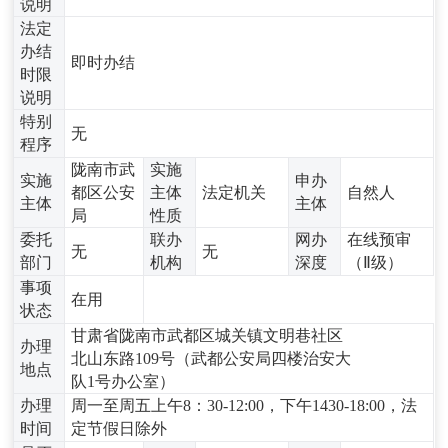
说明
法定
办结
即时办结
时限
说明
特别
无
程序
陇南市武
实施
实施
申办
都区公安
主体
法定机关
自然人
主体
主体
局
性质
委托
联办
网办
在线预审
无
无
部门
机构
深度
（Ⅱ级）
事项
在用
状态
甘肃省陇南市武都区城关镇文明巷社区
办理
北山东路109号（武都公安局四楼治安大
地点
队1号办公室）
办理
周一至周五上午8：30-12:00，下午1430-18:00，法
时间
定节假日除外