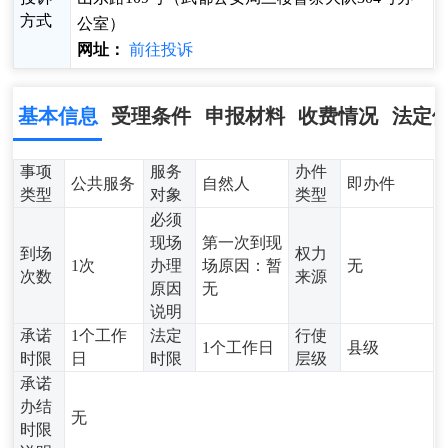
方式
公室）
网址：
前往投诉
基本信息
受理条件
申报材料
收费情况
法定
事项
服务
办件
公共服务
自然人
即办件
类型
对象
类型
必须
现场
第一次到现
到场
权力
1次
办理
场原因：暂
无
次数
来源
原因
无
说明
承诺
1个工作
法定
行使
1个工作日
县级
时限
日
时限
层级
承诺
办结
无
时限