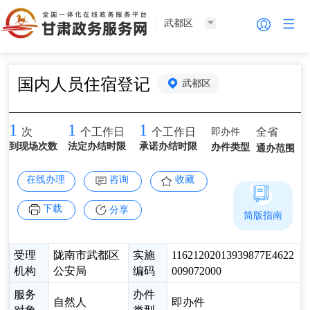
武都区
国内人员住宿登记
武都区
1
1
1
即办件
全省
次
个工作日
个工作日
到现场次数
法定办结时限
承诺办结时限
办件类型
通办范围
在线办理
咨询
收藏
下载
分享
简版指南
受理
陇南市武都区
实施
11621202013939877E4622
机构
公安局
编码
009072000
服务
办件
自然人
即办件