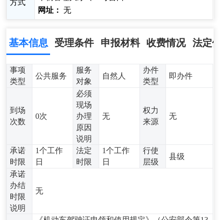
方式
网址：
无
基本信息
受理条件
申报材料
收费情况
法定
事项
服务
办件
公共服务
自然人
即办件
类型
对象
类型
必须
现场
到场
权力
0次
办理
无
无
次数
来源
原因
说明
承诺
1个工作
法定
1个工作
行使
县级
时限
日
时限
日
层级
承诺
办结
无
时限
说明
《机动车驾驶证申领和使用规定》（公安部令第13