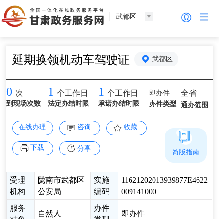
武都区
延期换领机动车驾驶证
武都区
0
1
1
即办件
全省
次
个工作日
个工作日
到现场次数
法定办结时限
承诺办结时限
办件类型
通办范围
在线办理
咨询
收藏
下载
分享
简版指南
受理
陇南市武都区
实施
11621202013939877E4622
机构
公安局
编码
009141000
服务
办件
自然人
即办件