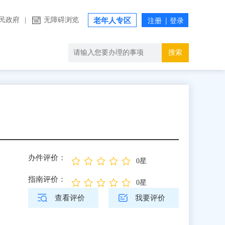
民政府
|
无障碍浏览
老年人专区
搜索
办件评价：
0星
指南评价：
0星
查看评价
我要评价