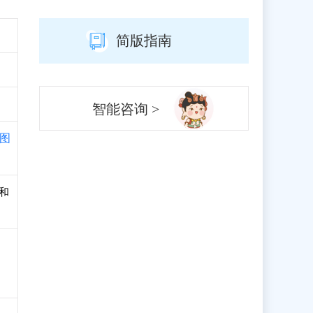
简版指南
智能咨询 >
图
册和