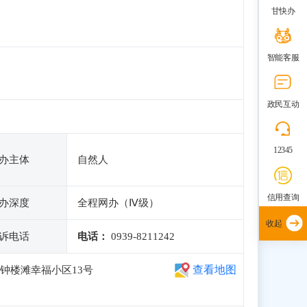
甘快办
智能客服
政民互动
12345
办主体
自然人
信用查询
办深度
全程网办（Ⅳ级）
收起
诉电话
电话：
0939-8211242
查看地图
钟楼滩幸福小区13号