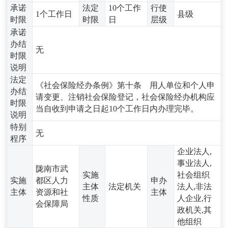
承诺
法定
10个工作
行使
1个工作日
县级
时限
时限
日
层级
承诺
办结
无
时限
说明
法定
《社会保险经办条例》第十条 用人单位和个人申
办结
请变更、注销社会保险登记，社会保险经办机构应
时限
当自收到申请之日起10个工作日内办理完毕。
说明
特别
无
程序
企业法人,
事业法人,
陇南市武
实施
社会组织
实施
都区人力
申办
主体
法定机关
法人,非法
主体
资源和社
主体
性质
人企业,行
会保障局
政机关,其
他组织