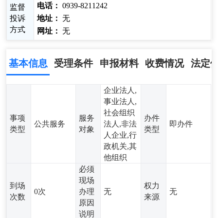
电话：
0939-8211242
监督
投诉
地址：
无
方式
网址：
无
基本信息
受理条件
申报材料
收费情况
法定
企业法人,
事业法人,
社会组织
事项
服务
办件
公共服务
法人,非法
即办件
类型
对象
类型
人企业,行
政机关,其
他组织
必须
现场
到场
权力
0次
办理
无
无
次数
来源
原因
说明