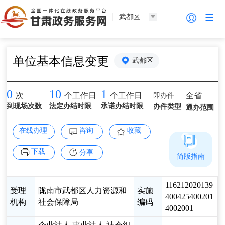
武都区
单位基本信息变更
武都区
0
10
1
即办件
全省
次
个工作日
个工作日
到现场次数
法定办结时限
承诺办结时限
办件类型
通办范围
在线办理
咨询
收藏
下载
分享
简版指南
116212020139
受理
陇南市武都区人力资源和
实施
400425400201
机构
社会保障局
编码
4002001