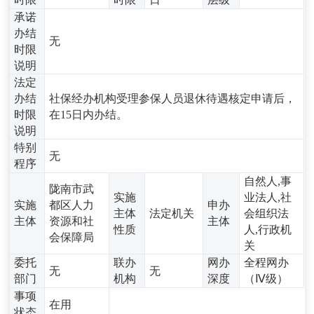
承诺
办结
无
时限
说明
法定
办结
社保经办机构受理参保人员退休待遇核定申请后，
时限
在15日内办结。
说明
特别
无
程序
自然人,事
陇南市武
实施
业法人,社
实施
都区人力
申办
主体
法定机关
会组织法
主体
资源和社
主体
性质
人,行政机
会保障局
关
委托
联办
网办
全程网办
无
无
部门
机构
深度
（Ⅳ级）
事项
在用
状态