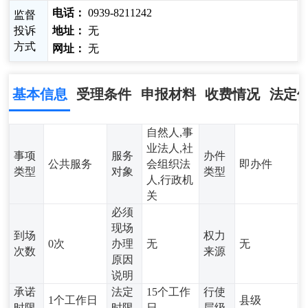
电话：
0939-8211242
监督
投诉
地址：
无
方式
网址：
无
基本信息
受理条件
申报材料
收费情况
法定
自然人,事
业法人,社
事项
服务
办件
公共服务
会组织法
即办件
类型
对象
类型
人,行政机
关
必须
现场
到场
权力
0次
办理
无
无
次数
来源
原因
说明
承诺
法定
15个工作
行使
1个工作日
县级
时限
时限
日
层级