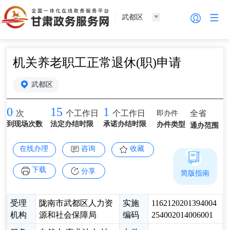
武都区
机关养老职工正常退休(职)申请
武都区
0
15
1
即办件
全省
次
个工作日
个工作日
到现场次数
法定办结时限
承诺办结时限
办件类型
通办范围
在线办理
咨询
收藏
下载
分享
简版指南
受理
陇南市武都区人力资
实施
1162120201394004
机构
源和社会保障局
编码
254002014006001