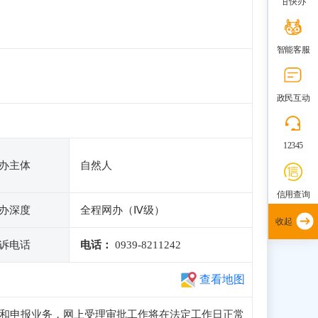
甘快办
智能客服
政民互动
12345
办主体
自然人
信用查询
办深度
全程网办（Ⅳ级）
收起
诉电话
电话：
0939-8211242
查看地图
问、注册和申报业务，网上受理审批工作将在法定工作日正常