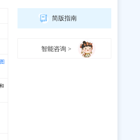
简版指南
智能咨询 >
图
册和