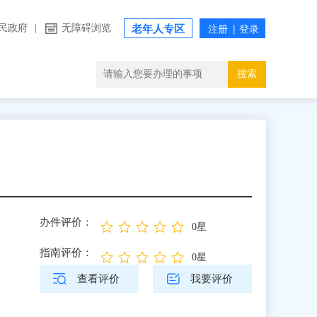
民政府
|
无障碍浏览
老年人专区
搜索
办件评价：
0星
指南评价：
0星
查看评价
我要评价