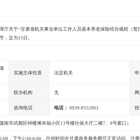
厅关于<甘肃省机关事业单位工作人员基本养老保险经办规程（暂行）>
节，定为15日。
障
实施主体性质
法定机关
申
联办机构
无
网
咨询电话
电话：
0939-8552003
投
陇南市武都区钟楼滩幸福小区13号楼社保大厅二楼7、8号窗口）
-12:00，下午2:30-6:00，任何时间在甘肃政务服务网可正常访