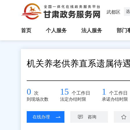
选
武都区
首页
个人服务
法人服务
部门
机关养老供养直系遗属待
0
15
1
次
个工作日
个工作日
到现场次数
法定办结时限
承诺办结时限
在线办理
咨询