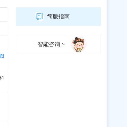
简版指南
智能咨询 >
图
册和