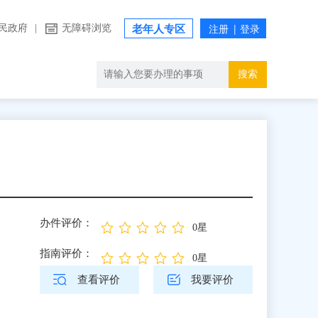
民政府
|
无障碍浏览
老年人专区
搜索
办件评价：
0星
指南评价：
0星
查看评价
我要评价