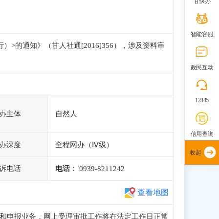
甘快办
智能客服
的通知》（甘人社通[2016]356），涉及资料审
政民互动
12345
办主体
自然人
信用查询
办深度
全程网办（Ⅳ级）
收起
诉电话
电话：
0939-8211242
查看地图
问、注册和申报业务，网上受理审批工作将在法定工作日正常