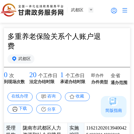
武都区
多重养老保险关系个人账户退
费
武都区
0
20
1
即办件
全省
次
个工作日
个工作日
到现场次数
法定办结时限
承诺办结时限
办件类型
通办范围
在线办理
咨询
收藏
下载
分享
简版指南
受理
陇南市武都区人力
实施
11621202013940042