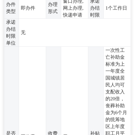
窗口办理,
承诺
办件
办理
即办件
网上办理,
办结
1个工作日
类型
形式
快递申请
时限
承诺
办结
无
时限
单位
一次性工
亡补助金
标准为上
一年度全
国城镇居
民人均可
支配收入
的20倍，
丧葬补助
金为6个月
的统筹地
区上年度
是否
收费
补贴
职工月平