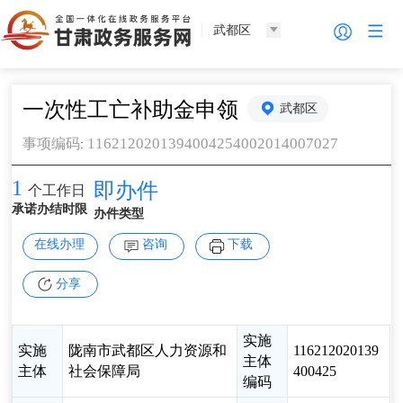
武都区
一次性工亡补助金申领
武都区
1162120201394004254002014007027
事项编码
:
1
即办件
个工作日
承诺办结时限
办件类型
在线办理
咨询
下载
分享
实施
实施
陇南市武都区人力资源和
116212020139
主体
主体
社会保障局
400425
编码