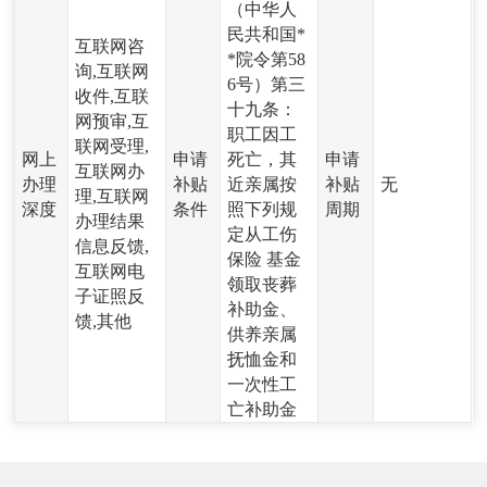
（中华人
民共和国*
互联网咨
*院令第58
询,互联网
6号）第三
收件,互联
十九条：
网预审,互
职工因工
联网受理,
网上
申请
死亡，其
申请
互联网办
办理
补贴
近亲属按
补贴
无
理,互联网
深度
条件
照下列规
周期
办理结果
定从工伤
信息反馈,
保险 基金
互联网电
领取丧葬
子证照反
补助金、
馈,其他
供养亲属
抚恤金和
一次性工
亡补助金