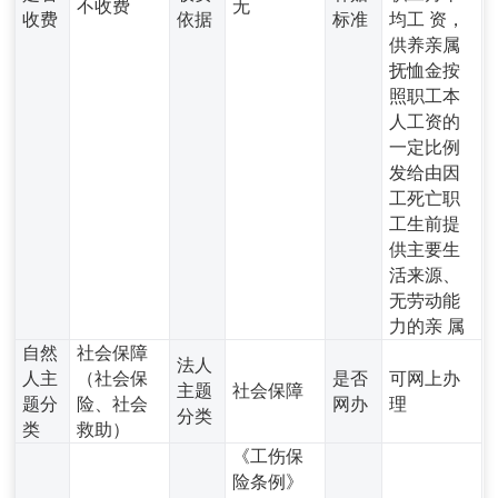
不收费
无
收费
依据
标准
均工 资，
供养亲属
抚恤金按
照职工本
人工资的
一定比例
发给由因
工死亡职
工生前提
供主要生
活来源、
无劳动能
力的亲 属
自然
社会保障
法人
人主
（社会保
是否
可网上办
主题
社会保障
题分
险、社会
网办
理
分类
类
救助）
《工伤保
险条例》