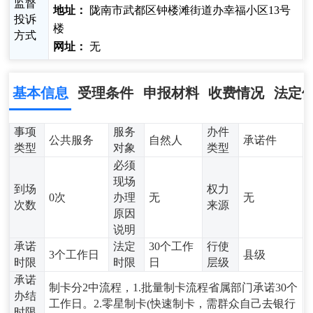
监督
地址：
陇南市武都区钟楼滩街道办幸福小区13号
投诉
楼
方式
网址：
无
基本信息
受理条件
申报材料
收费情况
法定
事项
服务
办件
公共服务
自然人
承诺件
类型
对象
类型
必须
现场
到场
权力
0次
办理
无
无
次数
来源
原因
说明
承诺
法定
30个工作
行使
3个工作日
县级
时限
时限
日
层级
承诺
制卡分2中流程，1.批量制卡流程省属部门承诺30个
办结
工作日。2.零星制卡(快速制卡，需群众自己去银行
时限