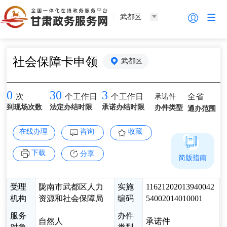
武都区
社会保障卡申领
武都区
0
30
3
承诺件
全省
次
个工作日
个工作日
到现场次数
法定办结时限
承诺办结时限
办件类型
通办范围
在线办理
咨询
收藏
下载
分享
简版指南
受理
陇南市武都区人力
实施
11621202013940042
机构
资源和社会保障局
编码
54002014010001
服务
办件
自然人
承诺件