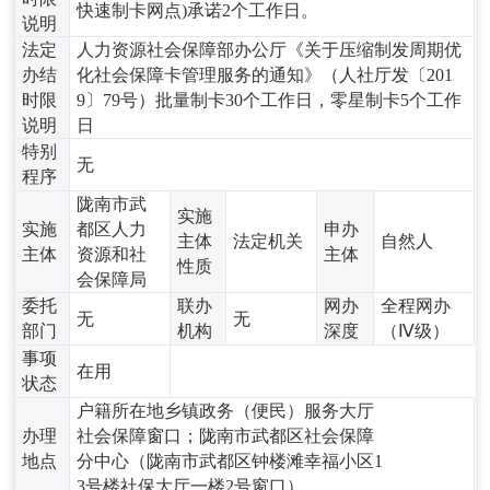
快速制卡网点)承诺2个工作日。
说明
法定
人力资源社会保障部办公厅《关于压缩制发周期优
办结
化社会保障卡管理服务的通知》（人社厅发〔201
时限
9〕79号）批量制卡30个工作日，零星制卡5个工作
说明
日
特别
无
程序
陇南市武
实施
实施
都区人力
申办
主体
法定机关
自然人
主体
资源和社
主体
性质
会保障局
委托
联办
网办
全程网办
无
无
部门
机构
深度
（Ⅳ级）
事项
在用
状态
户籍所在地乡镇政务（便民）服务大厅
办理
社会保障窗口；陇南市武都区社会保障
地点
分中心（陇南市武都区钟楼滩幸福小区1
3号楼社保大厅一楼2号窗口）