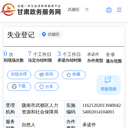
武都区
失业登记
武都区
0
7
3
承诺件
全省
次
个工作日
个工作日
到现场次数
法定办结时限
承诺办结时限
办件类型
通办范围
在线办理
咨询
收藏
下载
分享
简版指南
受理
陇南市武都区人力
实施
11621202013940042
机构
资源和社会保障局
编码
54002014104001
服务
办件
自然人
承诺件