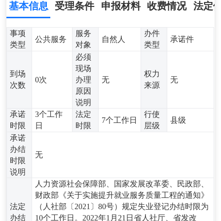
基本信息
受理条件
申报材料
收费情况
法定
事项
服务
办件
公共服务
自然人
承诺件
类型
对象
类型
必须
现场
到场
权力
0次
办理
无
无
次数
来源
原因
说明
承诺
3个工作
法定
行使
7个工作日
县级
时限
日
时限
层级
承诺
办结
无
时限
说明
人力资源社会保障部、国家发展改革委、民政部、
财政部《关于实施提升就业服务质量工程的通知》
法定
（人社部〔2021〕80号）规定失业登记办结时限为
办结
10个工作日。2022年1月21日省人社厅、省发改