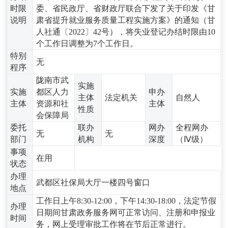
时限
委、省民政厅、省财政厅联合下发了关于印发《甘
说明
肃省提升就业服务质量工程实施方案》的通知（甘
人社通〔2022〕42号），将失业登记办结时限由10
个工作日调整为7个工作日。
特别
无
程序
陇南市武
实施
实施
都区人力
申办
主体
法定机关
自然人
主体
资源和社
主体
性质
会保障局
委托
联办
网办
全程网办
无
无
部门
机构
深度
（Ⅳ级）
事项
在用
状态
办理
武都区社保局大厅一楼四号窗口
地点
工作日上午8:30-12:00，下午14:30-18:00，法定节假
办理
日期间甘肃政务服务网可正常访问、注册和申报业
时间
务，网上受理审批工作将在节后正常进行。