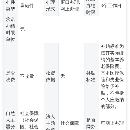
办件
办理
窗口办理,
承诺件
办结
3个工作日
类型
形式
网上办理
时限
承诺
办结
无
时限
单位
补贴标准为
按其实际缴
纳的基本养
老保险费、
是否
收费
补贴
基本医疗保
不收费
无
收费
依据
标准
险和失业保
险给予补
贴，不包括
个人应缴纳
的部分。
自然
社会保障
法人
人主
（社会保
是否
主题
社会保障
可网上办理
题分
险、社会
网办
分类