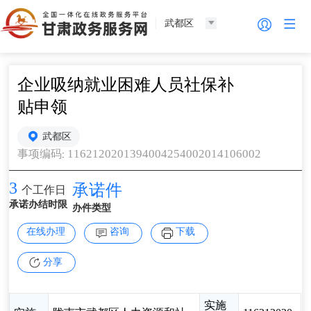
武都区
企业吸纳就业困难人员社保补
贴申领
武都区
1162120201394004254002014106002
事项编码
:
3
承诺件
个工作日
承诺办结时限
办件类型
在线办理
咨询
下载
分享
实施